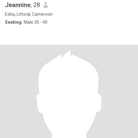
Jeannine
, 28
Edéa, Littoral, Cameroon
Seeking:
Male 30 - 40