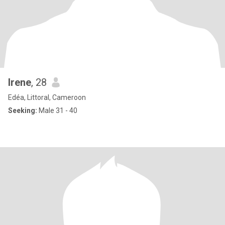
Irene
, 28
Edéa, Littoral, Cameroon
Seeking:
Male 31 - 40