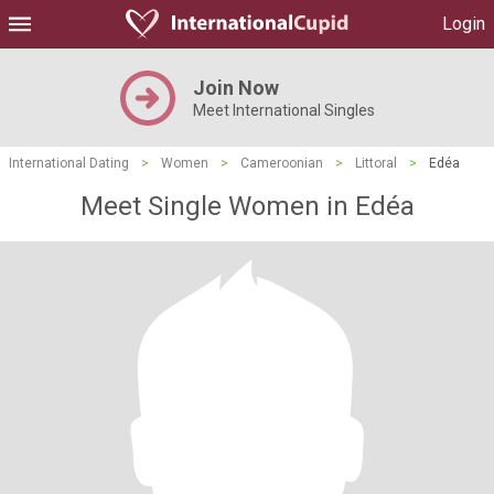
Login
Join Now
Meet International Singles
International Dating
>
Women
>
Cameroonian
>
Littoral
>
Edéa
Meet Single Women in Edéa