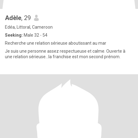
Adèle
, 29
Edéa, Littoral, Cameroon
Seeking:
Male 32 - 54
Recherche une relation sérieuse aboutissant au mar
Je suis une personne assez respectueuse et calme. Ouverte à
une relation sérieuse…la franchise est mon second prénom.