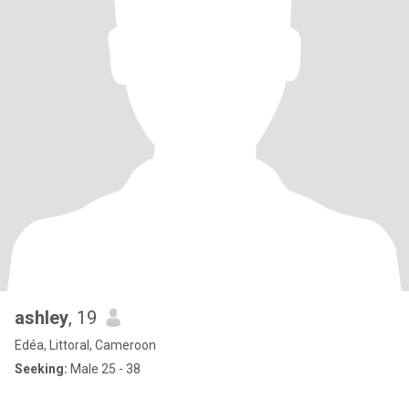
ashley
, 19
Edéa, Littoral, Cameroon
Seeking:
Male 25 - 38