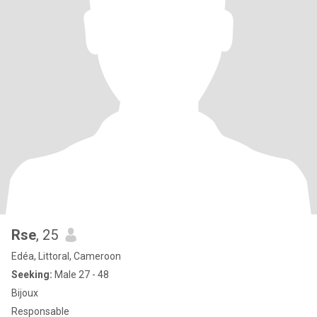
Rse
, 25
Edéa, Littoral, Cameroon
Seeking:
Male 27 - 48
Bijoux
Responsable