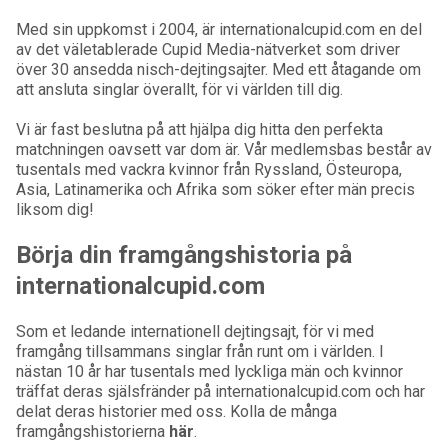
Med sin uppkomst i 2004, är internationalcupid.com en del
av det väletablerade Cupid Media-nätverket som driver
över 30 ansedda nisch-dejtingsajter. Med ett åtagande om
att ansluta singlar överallt, för vi världen till dig.
Vi är fast beslutna på att hjälpa dig hitta den perfekta
matchningen oavsett var dom är. Vår medlemsbas består av
tusentals med vackra kvinnor från Ryssland, Östeuropa,
Asia, Latinamerika och Afrika som söker efter män precis
liksom dig!
Börja din framgångshistoria på
internationalcupid.com
Som et ledande internationell dejtingsajt, för vi med
framgång tillsammans singlar från runt om i världen. I
nästan 10 år har tusentals med lyckliga män och kvinnor
träffat deras själsfränder på internationalcupid.com och har
delat deras historier med oss. Kolla de många
framgångshistorierna
här
.