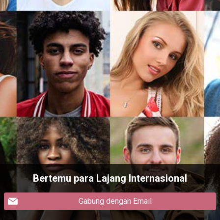
Bertemu para Lajang Internasional
Gabung dengan Email