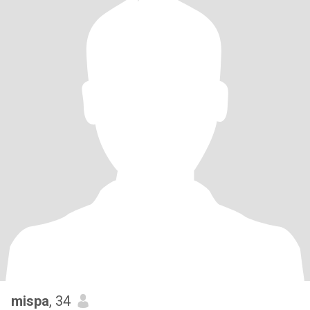
mispa
, 34