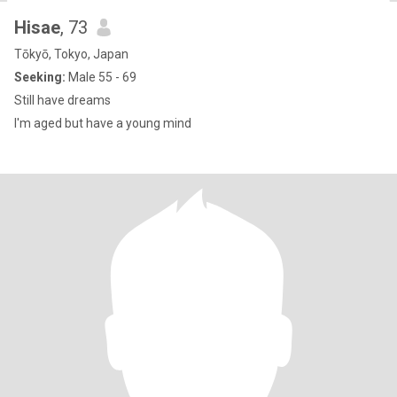
Hisae
, 73
Tōkyō, Tokyo, Japan
Seeking:
Male 55 - 69
Still have dreams
I'm aged but have a young mind