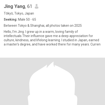
Jing Yang
, 61
Tōkyō, Tokyo, Japan
Seeking:
Male 50 - 65
Between Tokyo & Shanghai, all photos taken on 2025
Hello, I'm Jing. I grew up in a warm, loving family of
intellectuals.Their influence gave me a deep appreciation for
culture, kindness, and lifelong learning. I studied in Japan, earned
a master's degree, and have worked there for many years. Curren