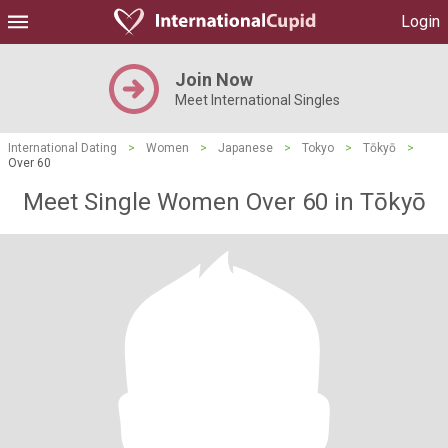
Login
Join Now
Meet International Singles
International Dating
>
Women
>
Japanese
>
Tokyo
>
Tōkyō
>
Over 60
Meet Single Women Over 60 in Tōkyō