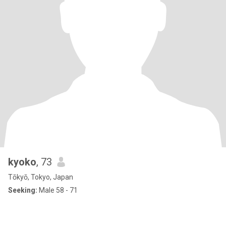
kyoko
, 73
Tōkyō, Tokyo, Japan
Seeking:
Male 58 - 71