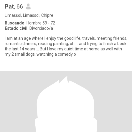
Pat
, 66
Limassol, Limassol, Chipre
Buscando:
Hombre 59 - 72
Estado civil:
Divorciado/a
I am at an age where I enjoy the good life, travels, meeting friends,
romantic dinners, reading painting, oh ... and trying to finish a book
the last 14 years ... But I love my quiet time at home as well with
my 2 small dogs, watching a comedy o