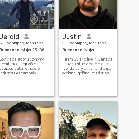
Jerold
Justin
53
•
Winnipeg, Manitoba, Canadá
33
•
Winnipeg, Manitoba, Canadá
Buscando:
Mujer 25 - 38
Buscando:
Mujer
Soy trabajador autónomo
Hi! I’m 33 and live in Canada.
ejecutando pequeños
I have a stable career as a
equipos automotrices e
fuel delivery driver and enjoy
industriales también
cooking, golfing, road trips,
negocios con partners
and trying new restaurants.
empresa productora de cine
My friends would describe
independiente. Yo también
me as loyal, hardworking,
organizan eventos de
honest, and easy to talk to.
carreras de coches y los
I’m looking for a gen
conciertos de rock en el
verano los fines de semana
estoy muy amable y
educada de mente abierta
inteligente Smart muy
romántica con una creativa
Wild Side. Amor, humor y
amor para reír y hacer reír y
sonreír. Muy apasionados