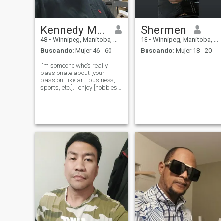
Kennedy Maynard
Shermen
48
•
Winnipeg, Manitoba, Canadá
18
•
Winnipeg, Manitoba, Canadá
Buscando:
Mujer 46 - 60
Buscando:
Mujer 18 - 20
I'm someone who’s really
passionate about [your
passion, like art, business,
sports, etc.]. I enjoy [hobbies
or interests], and I value [a
few traits like honesty,
growth, creativity]. Right now,
I'm [current situation—
studying, working, building
som