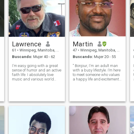
Lawrence
Martin
61
•
Winnipeg, Manitoba, Canadá
47
•
Winnipeg, Manitoba, Canadá
Buscando:
Mujer 40 - 62
Buscando:
Mujer 20 - 55
I'm easy going with a great
" Bonjour, I'm an adult man
sense of humor and an active
with a busy lifestyle. I’m here
faith life. I absolutely love
to meet someone who values
music and various world
a happy life and excitement.
cuisines. I consider myself an
Life is about balance, and
experienced cook, and a fair
while I enjoy my career , I also
conversationalist. I have
appreciate the thrill of
varied interests and hobbies
meeting someone new who
which includes riding m
understands the importanc