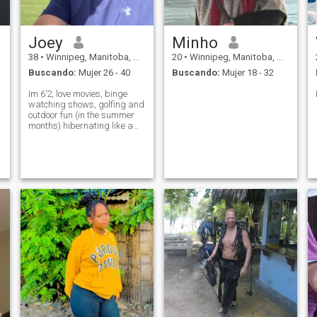
gran conversación/fecha
Joey
Minho
38
•
Winnipeg, Manitoba, Canadá
20
•
Winnipeg, Manitoba, Canadá
Buscando:
Mujer 26 - 40
Buscando:
Mujer 18 - 32
Im 6’2, love movies, binge
watching shows, golfing and
outdoor fun (in the summer
months) hibernating like a
bear in the winter months