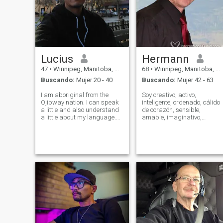
Lucius
Hermann
47
•
Winnipeg, Manitoba, Canadá
68
•
Winnipeg, Manitoba, Canadá
Buscando:
Mujer 20 - 40
Buscando:
Mujer 42 - 63
I am aboriginal from the
Soy creativo, activo,
Ojibway nation. I can speak
inteligente, ordenado, cálido
a little and also understand
de corazón, sensible,
a little about my language.
amable, imaginativo,
The one thing I love during my
romántico, familiar y joven d
spare time Is MMA. I have
corazón. Soy autónomo en el
trained in boxing in the past
negocio de la música /
and still but at home. I also
entretenimiento y electrónica.
did some training in B
También soy agente de
conciertos, director de viajes,
productor de música y radio,
editor de música y
presentador de radio, ex
músico, líder de banda y
director de orquesta. Disfruto
de actividades al aire libre
como jardinería, paseos a
caballo, fotografía, caminar,