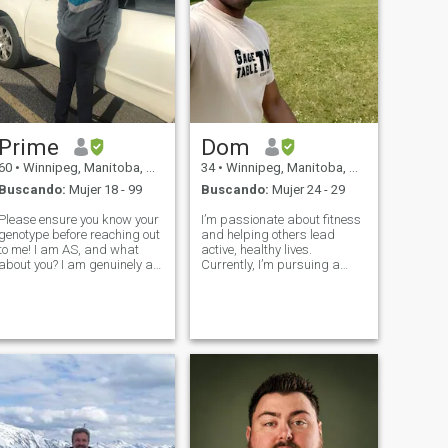
Prime
Dom
60
•
Winnipeg, Manitoba, Canadá
34
•
Winnipeg, Manitoba, Canadá
Buscando:
Mujer 18 - 99
Buscando:
Mujer 24 - 29
Please ensure you know your
I’m passionate about fitness
genotype before reaching out
and helping others lead
to me! I am AS, and what
active, healthy lives.
about you? I am genuinely a
Currently, I’m pursuing a
generous man who believes
degree in Physical Education
in treating a partner with
and running my own fitness
true, selfless love from the
platform. I love a good
heart. For me, love means
workout but also enjoy
complete openness—
unwinding with laid-back
emotionally,
weekends, great conv