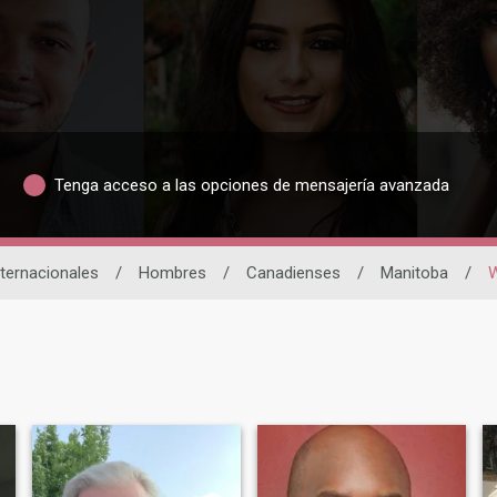
Tenga acceso a las opciones de mensajería avanzada
nternacionales
/
Hombres
/
Canadienses
/
Manitoba
/
W