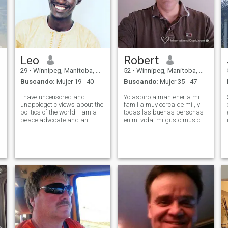
Leo
Robert
29
•
Winnipeg, Manitoba, Canadá
52
•
Winnipeg, Manitoba, Canadá
Buscando:
Mujer 19 - 40
Buscando:
Mujer 35 - 47
I have uncensored and
Yo aspiro a mantener a mi
unapologetic views about the
familia muy cerca de mí , y
politics of the world. I am a
todas las buenas personas
peace advocate and an
en mi vida, mi gusto musical
e
environmentalist. I was
es muy amplio, me encanta
raised in a mixed-race and
la música clásica,
mixed-religion house, so I am
especialmente de Chopin,
very open-minded. I have met
pero también clásicos del
and worked with a lot of
rock y heavy metal. No estoy
people from
buscando un gancho.
Esperando encontrar
persona positiva con buena
personalidad, para una
posible relación a largo
plazo. Confiar en la
integridad y honestidad,
esos son los valores que me
hace vivir. Yo soy un no