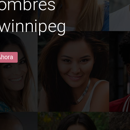
hombres
 winnipeg
Ahora