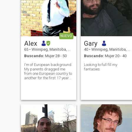
NUEVO
Alex
Gary
65
•
Winnipeg, Manitoba, Canadá
40
•
Winnipeg, Manitoba, Canadá
Buscando:
Mujer 28 - 50
Buscando:
Mujer 20 - 40
I'm of European background.
Looking to full fill my
My parents dragged me
fantasies
from one European country to
another for the first 17 years
of my life. We lived in Eastern
Europe, Austria and Italy. At
the age of 18, I came to
Canada and stayed here till
present time. I studied