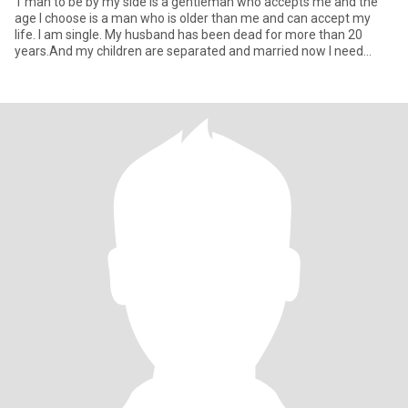
1 man to be by my side is a gentleman who accepts me and the
age I choose is a man who is older than me and can accept my
life. I am single. My husband has been dead for more than 20
years.And my children are separated and married now I need
someone