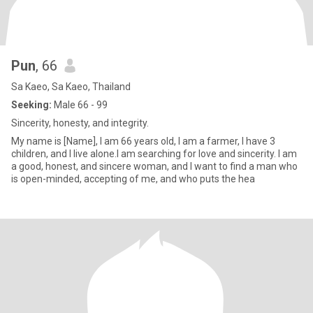
Pun
, 66
Sa Kaeo, Sa Kaeo, Thailand
Seeking:
Male 66 - 99
Sincerity, honesty, and integrity.
My name is [Name], I am 66 years old, I am a farmer, I have 3
children, and I live alone.I am searching for love and sincerity. I am
a good, honest, and sincere woman, and I want to find a man who
is open-minded, accepting of me, and who puts the hea