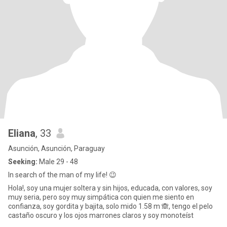
Eliana
, 33
Asunción, Asunción, Paraguay
Seeking:
Male 29 - 48
In search of the man of my life! 😉
Hola!, soy una mujer soltera y sin hijos, educada, con valores, soy
muy seria, pero soy muy simpática con quien me siento en
confianza, soy gordita y bajita, solo mido 1.58 m 🙈, tengo el pelo
castaño oscuro y los ojos marrones claros y soy monoteíst