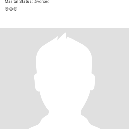
Marital Status:
Divorced
😊😊😊