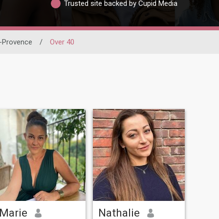
Trusted site backed by Cupid Media
-Provence
/
Over 40
Marie
Nathalie