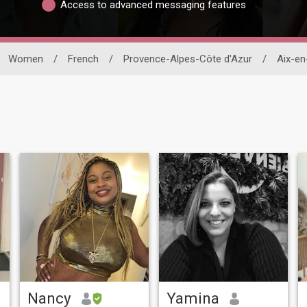
Access to advanced messaging features
Women
/
French
/
Provence-Alpes-Côte d'Azur
/
Aix-en
Nancy
Yamina