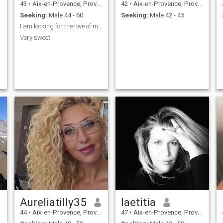
43
•
Aix-en-Provence, Provence-Alpes-Côte d'Azur, France
42
•
Aix-en-Provence, Provence-Alpes-Côte d'Azur, France
Seeking:
Male 44 - 60
Seeking:
Male 42 - 45
I am looking for the love of my life.
Very sweet
Aureliatilly35
laetitia
44
•
Aix-en-Provence, Provence-Alpes-Côte d'Azur, France
47
•
Aix-en-Provence, Provence-Alpes-Côte d'Azur, France