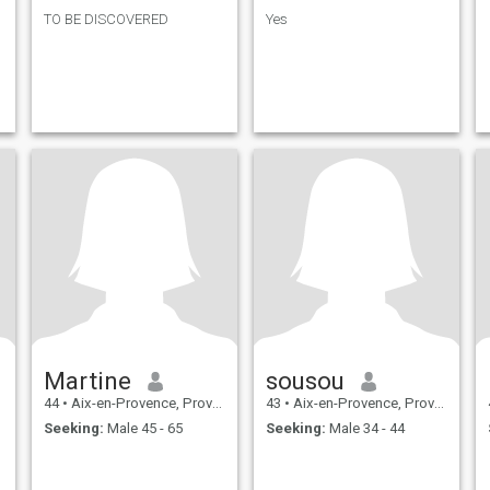
TO BE DISCOVERED
Yes
Martine
sousou
44
•
Aix-en-Provence, Provence-Alpes-Côte d'Azur, France
43
•
Aix-en-Provence, Provence-Alpes-Côte d'Azur, France
Seeking:
Male 45 - 65
Seeking:
Male 34 - 44