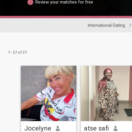
Review your matches for free
International Dating
/
1 - 27 of 27
Jocelyne
atse safi