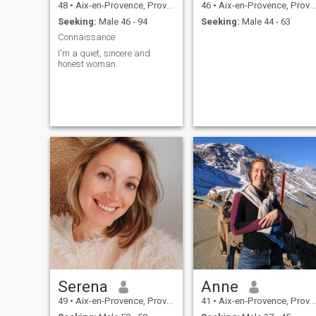
48
•
Aix-en-Provence, Provence-Alpes-Côte d'Azur, France
46
•
Aix-en-Provence, Provence-Alpes-Côte d'Azur, France
Seeking:
Male 46 - 94
Seeking:
Male 44 - 63
Connaissance
I'm a quiet, sincere and
honest woman.
Serena
Anne
49
•
Aix-en-Provence, Provence-Alpes-Côte d'Azur, France
41
•
Aix-en-Provence, Provence-Alpes-Côte d'Azur, France