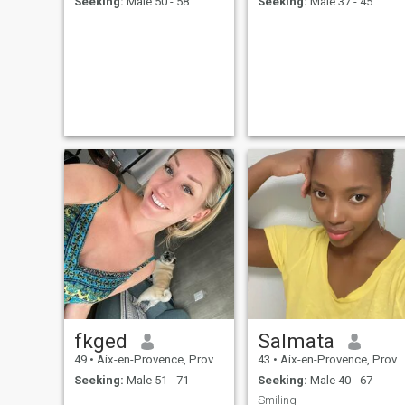
Seeking:
Male 50 - 58
Seeking:
Male 37 - 45
fkged
Salmata
49
•
Aix-en-Provence, Provence-Alpes-Côte d'Azur, France
43
•
Aix-en-Provence, Provence-Alpes-Côte d'Azur, France
Seeking:
Male 51 - 71
Seeking:
Male 40 - 67
Smiling