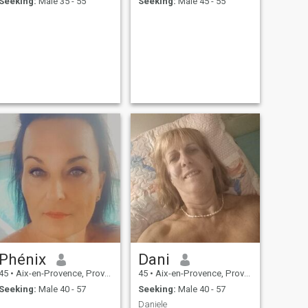
Seeking:
Male 35 - 55
Seeking:
Male 45 - 55
Phénix
Dani
45
•
Aix-en-Provence, Provence-Alpes-Côte d'Azur, France
45
•
Aix-en-Provence, Provence-Alpes-Côte d'Azur, France
Seeking:
Male 40 - 57
Seeking:
Male 40 - 57
Daniele