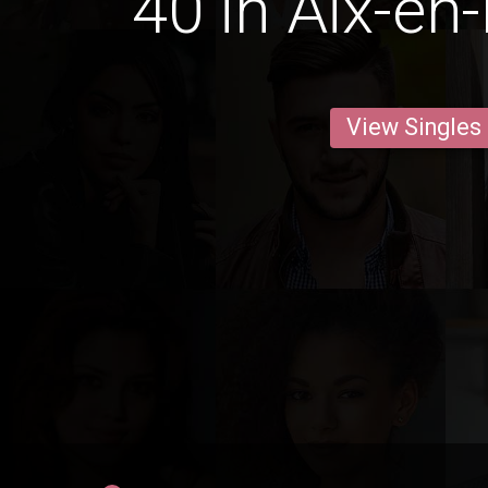
40 in Aix-en
View Singles