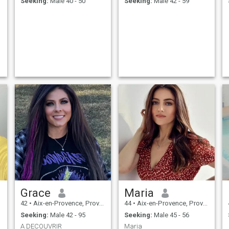
Seeking:
Male 40 - 50
Seeking:
Male 42 - 59
Grace
Maria
42
•
Aix-en-Provence, Provence-Alpes-Côte d'Azur, France
44
•
Aix-en-Provence, Provence-Alpes-Côte d'Azur, France
Seeking:
Male 42 - 95
Seeking:
Male 45 - 56
A DECOUVRIR
Maria