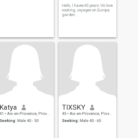
Hello, I havec45 years.\Ni love
cooking, voyages en Europe,
garden....
Katya
TIXSKY
41
•
Aix-en-Provence, Provence-Alpes-Côte d'Azur, France
45
•
Aix-en-Provence, Provence-Alpes-Côte d'Azur, France
Seeking:
Male 40 - 50
Seeking:
Male 40 - 65