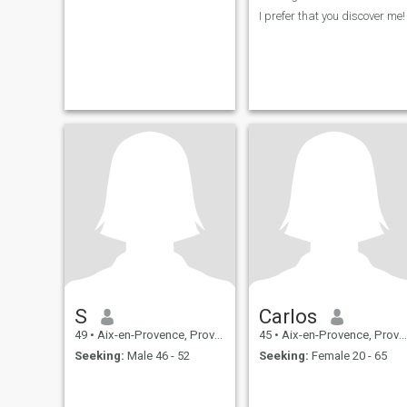
I prefer that you discover me!
S
Carlos
49
•
Aix-en-Provence, Provence-Alpes-Côte d'Azur, France
45
•
Aix-en-Provence, Provence-Alpes-Côte d'Azur, France
Seeking:
Male 46 - 52
Seeking:
Female 20 - 65