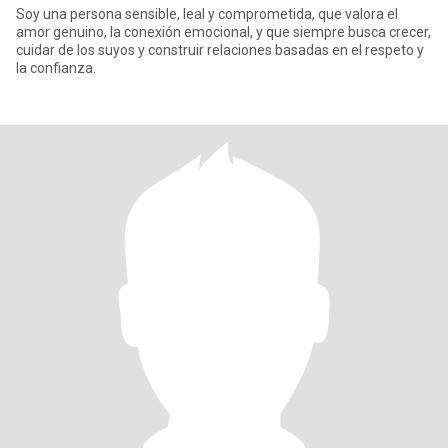
Soy una persona sensible, leal y comprometida, que valora el
amor genuino, la conexión emocional, y que siempre busca crecer,
cuidar de los suyos y construir relaciones basadas en el respeto y
la confianza.