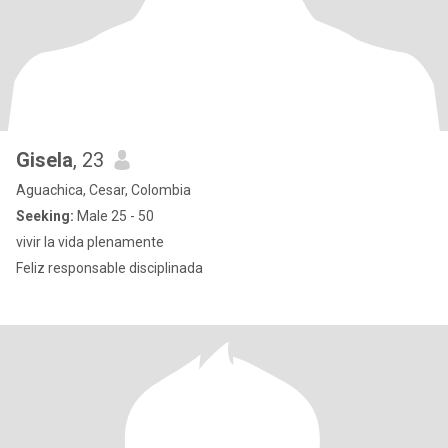
Gisela
, 23
Aguachica, Cesar, Colombia
Seeking:
Male 25 - 50
vivir la vida plenamente
Feliz responsable disciplinada