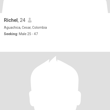
Richel
, 24
Aguachica, Cesar, Colombia
Seeking:
Male 25 - 47