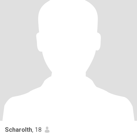
Scharolth
, 18