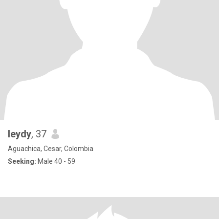
leydy
, 37
Aguachica, Cesar, Colombia
Seeking:
Male 40 - 59