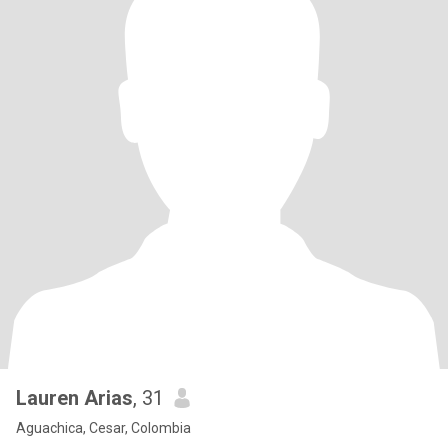
Lauren Arias
, 31
Aguachica, Cesar, Colombia