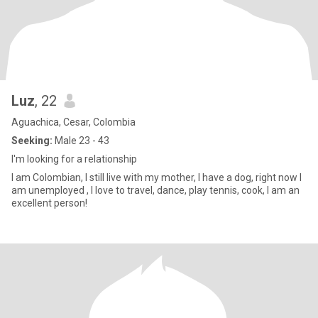
Luz
, 22
Aguachica, Cesar, Colombia
Seeking:
Male 23 - 43
I'm looking for a relationship
I am Colombian, I still live with my mother, I have a dog, right now I
am unemployed , I love to travel, dance, play tennis, cook, I am an
excellent person!