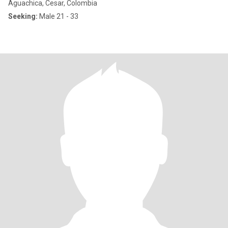
Aguachica, Cesar, Colombia
Seeking:
Male 21 - 33