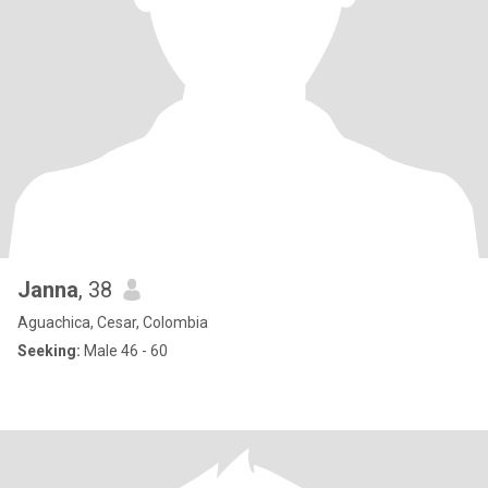
Janna
, 38
Aguachica, Cesar, Colombia
Seeking:
Male 46 - 60