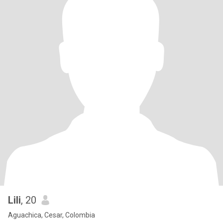
Lili
, 20
Aguachica, Cesar, Colombia