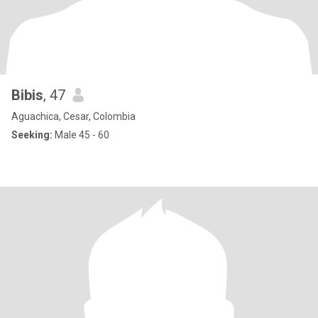
Bibis
, 47
Aguachica, Cesar, Colombia
Seeking:
Male 45 - 60