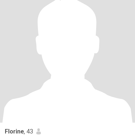
Florine
, 43