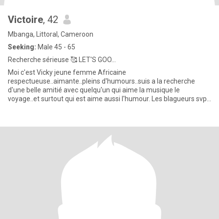
Victoire
, 42
Mbanga, Littoral, Cameroon
Seeking:
Male 45 - 65
Recherche sérieuse 🥰 LET'S GOO...
Moi c'est Vicky jeune femme Africaine
respectueuse..aimante..pleins d'humours..suis a la recherche
d'une belle amitié avec quelqu'un qui aime la musique le
voyage..et surtout qui est aime aussi l'humour. Les blagueurs svp
veillez circuler car ici il