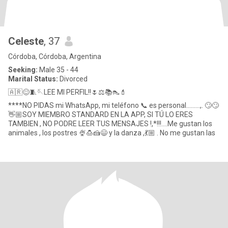
Celeste
, 37
Córdoba, Córdoba, Argentina
Seeking:
Male 35 - 44
Marital Status:
Divorced
🇦🇷😊🧵🪡LEE MI PERFIL!!🌷⚖️📚👠💄
****NO PIDAS mi WhatsApp, mi teléfono 📞 es personal.........,. 🙄🙄
👋🏼SOY MIEMBRO STANDARD EN LA APP, SI TÚ LO ERES
TAMBIEN , NO PODRE LEER TUS MENSAJES !,*!!!....Me gustan los
animales , los postres 🍨🍮🍰😃 y la danza ,💃🏼 . No me gustan las