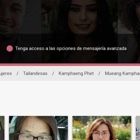
Tenga acceso a las opciones de mensajería avanzada
ujeres
/
Tailandesas
/
Kamphaeng Phet
/
Mueang Kamphae