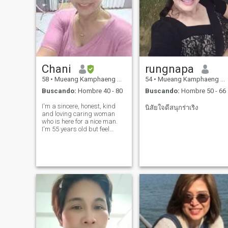
Chani
rungnapa
58
•
Mueang Kamphaeng Phet, Kamphaeng Phet, Tailandia
54
•
Mueang Kamphaeng Phet, Kamphaeng Phet, Tailandia
Buscando:
Hombre 40 - 80
Buscando:
Hombre 50 - 66
I'm a sincere, honest, kind
นิสัยใจดีสนุกร่าเริง
and loving caring woman
who is here for a nice man.
I'm 55 years old but feel
younger (: (: and look
younger. fun, affectionate,
romantic and easy to get
along with. I like nature,
gardening, walking,
beaches, animals, T