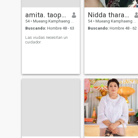
amita. taophrong
Nidda tharatan
54
•
Mueang Kamphaeng Phet, Kamphaeng Phet, Tailandia
54
•
Mueang Kamphaeng Phet, Kamphaeng Phet, Tailandia
Buscando:
Hombre 48 - 63
Buscando:
Hombre 48 - 62
Las viudas necesitan un
cuidador.