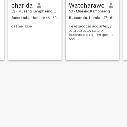
charida
Watcharawe
52
•
Mueang Kamphaeng Phet, Kamphaeng Phet, Tailandia
53
•
Mueang Kamphaeng Phet, Kamphaeng Phet, Tailandia
Buscando:
Hombre 46 - 60
Buscando:
Hombre 47 - 61
call me Hope
He estado casado antes, y
esta vez estoy soltero,
buscando a alguien que sea
real.
มานิตย์ วงษ์กัณหา