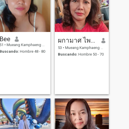
Bee
ผกามาศ ไพรซ์
51
•
Mueang Kamphaeng Phet, Kamphaeng Phet, Tailandia
53
•
Mueang Kamphaeng Phet, Kamphaeng Phet, Tailandia
Buscando:
Hombre 48 - 80
Buscando:
Hombre 50 - 70