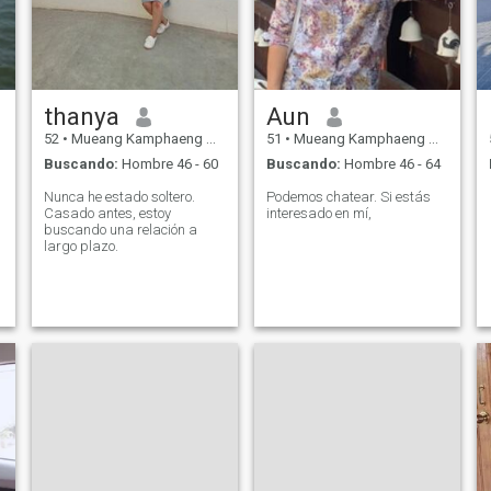
thanya
Aun
52
•
Mueang Kamphaeng Phet, Kamphaeng Phet, Tailandia
51
•
Mueang Kamphaeng Phet, Kamphaeng Phet, Tailandia
Buscando:
Hombre 46 - 60
Buscando:
Hombre 46 - 64
Nunca he estado soltero.
Podemos chatear. Si estás
Casado antes, estoy
interesado en mí,
buscando una relación a
largo plazo.