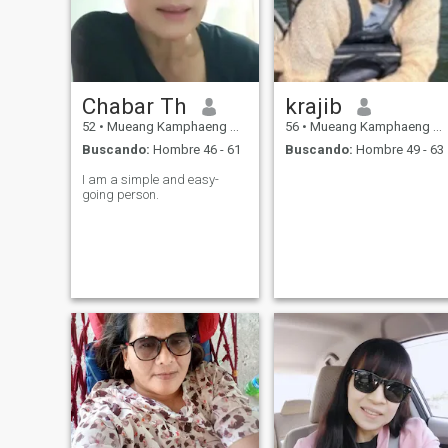
Chabar Th
krajib
52
•
Mueang Kamphaeng Phet, Kamphaeng Phet, Tailandia
56
•
Mueang Kamphaeng Phet, Kamphaeng Phet, Tailandia
Buscando:
Hombre 46 - 61
Buscando:
Hombre 49 - 63
I am a simple and easy-
going person.