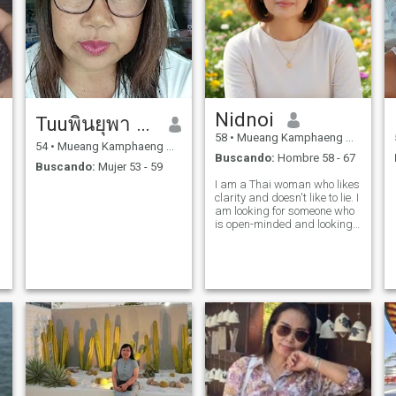
Nidnoi
Tuuพินยุพา วิจารวงษ์
58
•
Mueang Kamphaeng Phet, Kamphaeng Phet, Tailandia
54
•
Mueang Kamphaeng Phet, Kamphaeng Phet, Tailandia
Buscando:
Hombre 58 - 67
Buscando:
Mujer 53 - 59
I am a Thai woman who likes
clarity and doesn't like to lie. I
am looking for someone who
is open-minded and looking
for someone who sees the
beauty in a woman's heart
more than her appearance