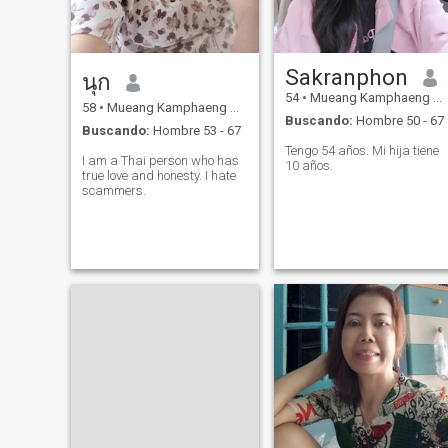
Sakranphon
นุก
54
•
Mueang Kamphaeng Phet, Kamphaeng Phet, Tailandia
58
•
Mueang Kamphaeng Phet, Kamphaeng Phet, Tailandia
Buscando:
Hombre 50 - 67
Buscando:
Hombre 53 - 67
Tengo 54 años. Mi hija tiene
I am a Thai person who has
10 años.
true love and honesty. I hate
scammers.