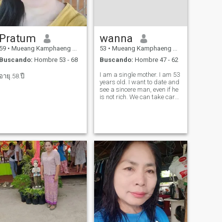
Pratum
wanna
59
•
Mueang Kamphaeng Phet, Kamphaeng Phet, Tailandia
53
•
Mueang Kamphaeng Phet, Kamphaeng Phet, Tailandia
Buscando:
Hombre 53 - 68
Buscando:
Hombre 47 - 62
I am a single mother. I am 53
อายุ.58.ปี
years old. I want to date and
see a sincere man, even if he
is not rich. We can take care
of each other and be honest
with each other.