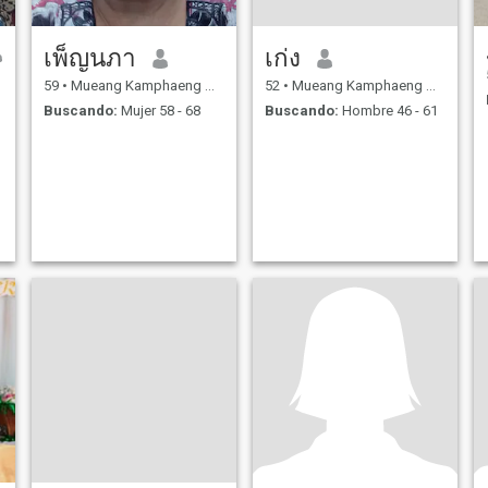
เพ็ญนภา
เก่ง
59
•
Mueang Kamphaeng Phet, Kamphaeng Phet, Tailandia
52
•
Mueang Kamphaeng Phet, Kamphaeng Phet, Tailandia
Buscando:
Mujer 58 - 68
Buscando:
Hombre 46 - 61