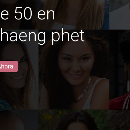
e 50 en
haeng phet
Ahora