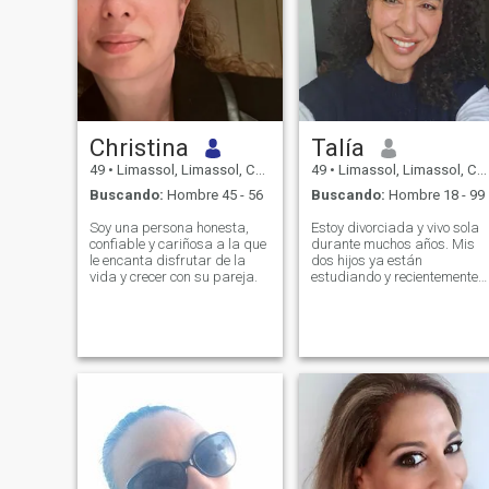
Christina
Talía
49
•
Limassol, Limassol, Chipre
49
•
Limassol, Limassol, Chipre
Buscando:
Hombre 45 - 56
Buscando:
Hombre 18 - 99
Soy una persona honesta,
Estoy divorciada y vivo sola
confiable y cariñosa a la que
durante muchos años. Mis
le encanta disfrutar de la
dos hijos ya están
vida y crecer con su pareja.
estudiando y recientemente
me mudé por razones
profesionales a Limassol.
Básicamente solo estoy
trabajando y me gustaría
cambiar eso. Me encanta la
música, los deportes, los
viajes, la moda y la buena
comida. Somos una familia
poliglote y multilingüe
dispersa en diferentes
países.