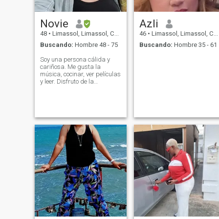
Novie
Azli
48
•
Limassol, Limassol, Chipre
46
•
Limassol, Limassol, Chipre
Buscando:
Hombre 48 - 75
Buscando:
Hombre 35 - 61
Soy una persona cálida y
cariñosa. Me gusta la
música, cocinar, ver películas
y leer. Disfruto de la
naturaleza y un amante de
las mascotas. Estoy
buscando una relación seria
♥️