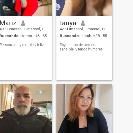
Mariz
tanya
49
•
Limassol, Limassol, Chipre
42
•
Limassol, Limassol, Chipre
Buscando:
Hombre 46 - 65
Buscando:
Hombre 38 - 55
Persona muy simple y feliz
Soy un tipo de persona
sensible, y tengo humores