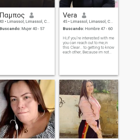
Παμπος
Vera
43
•
Limassol, Limassol, Chipre
45
•
Limassol, Limassol, Chipre
Buscando:
Mujer 40 - 57
Buscando:
Hombre 47 - 60
Hi,if you're interested with me
you can reach out to me,in
this Clear... to getting to know
each other, Because im not
always active in this dating
site. thanks and see you.