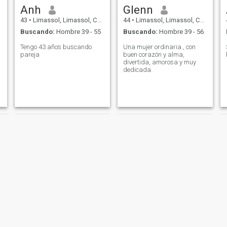
Anh
Glenn
43
•
Limassol, Limassol, Chipre
44
•
Limassol, Limassol, Chipre
Buscando:
Hombre 39 - 55
Buscando:
Hombre 39 - 56
Tengo 43 años buscando
Una mujer ordinaria., con
pareja
buen corazón y alma,
divertida, amorosa y muy
dedicada.
sally
Maricel