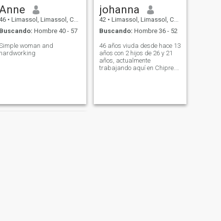
Anne
johanna
46
•
Limassol, Limassol, Chipre
42
•
Limassol, Limassol, Chipre
Buscando:
Hombre 40 - 57
Buscando:
Hombre 36 - 52
Simple woman and
46 años viuda desde hace 13
hardworking
años con 2 hijos de 26 y 21
años, actualmente
trabajando aquí en Chipre.
Estoy buscando un
compañero de vida mis hijos
ya han crecido y estoy solo,
hablemos y nos encontremos
en Filipinas en 3 meses.
SIGUIENTE
marianela