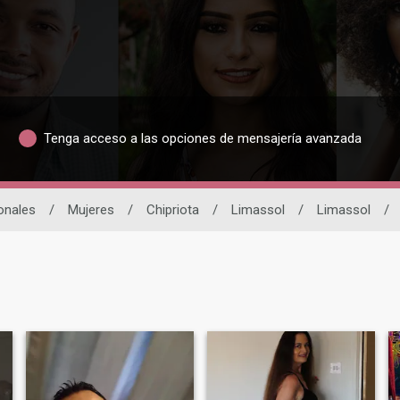
Tenga acceso a las opciones de mensajería avanzada
onales
/
Mujeres
/
Chipriota
/
Limassol
/
Limassol
/