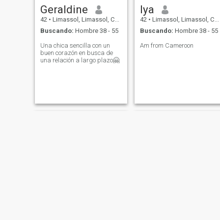
Geraldine
Iya
42
•
Limassol, Limassol, Chipre
42
•
Limassol, Limassol, Chipre
Buscando:
Hombre 38 - 55
Buscando:
Hombre 38 - 55
Una chica sencilla con un
Am from Cameroon
buen corazón en busca de
una relación a largo plazo🤗
Pinelopi
marie