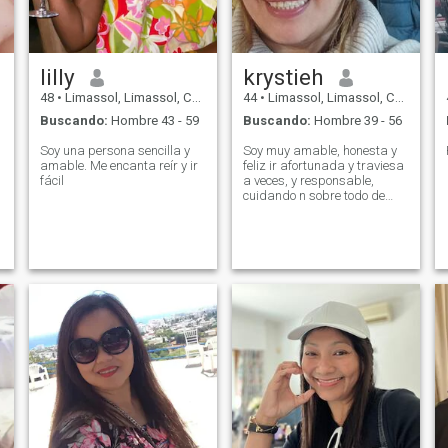
lilly
krystieh
48
•
Limassol, Limassol, Chipre
44
•
Limassol, Limassol, Chipre
Buscando:
Hombre 43 - 59
Buscando:
Hombre 39 - 56
Soy una persona sencilla y
Soy muy amable, honesta y
amable. Me encanta reír y ir
feliz ir afortunada y traviesa
fácil
a veces, y responsable,
cuidando n sobre todo de
todo cariñoso.