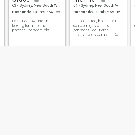
63
•
Sydney, New South Wales, Australia
61
•
Sydney, New South Wales, Australia
Buscando:
Hombre 54 - 68
Buscando:
Hombre 55 - 69
I am a Widow and I'm
Bien educado, buena salud,
looking for a lifetime
con buen gusto, claro,
partner....no scam pls
honradez, leal, tierno,
mostrar consideración, Como
cocinar, amar a la familia,
disfrutar de viaje,
Wara
Dorothea
67
•
Sydney, New South Wales, Australia
63
•
Sydney, New South Wales, Australia