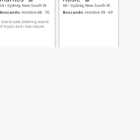
64
•
Sydney, New South Wales, Australia
66
•
Sydney, New South Wales, Australia
Buscando:
Hombre 68 - 70
Buscando:
Hombre 59 - 69
i love to cook,listening sound
of music and i love nature.
SIGUIENTE
Sue
69
•
Sydney, New South Wales, Australia