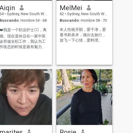
Aiqin
MeⅰMei
64
•
Sydney, New South Wales, Australia
62
•
Sydney, New South Wales, Australia
Buscando:
Hombre 54 - 68
Buscando:
Hombre 58 - 70
本人性格开朗，爱干净，爱
❤️我是一个职业护士👩‍⚕️，离
看书和美术，偶尔去旅行，
婚。现在退休后在一家中医
放飞一下心情，爱料理。
诊所做全职工作，我认为工
作状态的时候是最有魅力
的，同时也可以通过我的付
出解决病痛缠身的客户群
体，我就会很有成就感爆棚
啦！同时也可以挣点零花
钱！正在寻找那个正确的
人，我喜欢😘跳舞💃唱歌，户
外活动，你快行动起来吧！
还是❤️你！❤️
marites
Rosie