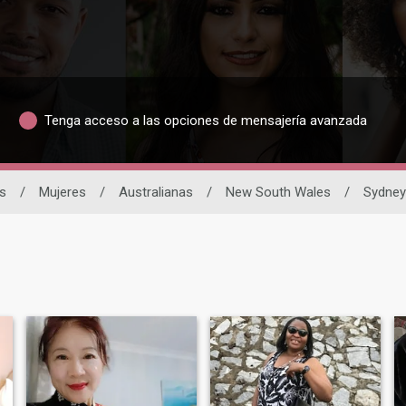
Tenga acceso a las opciones de mensajería avanzada
s
/
Mujeres
/
Australianas
/
New South Wales
/
Sydney