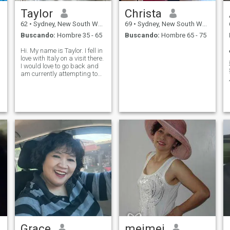
Taylor
Christa
62
•
Sydney, New South Wales, Australia
69
•
Sydney, New South Wales, Australia
Buscando:
Hombre 35 - 65
Buscando:
Hombre 65 - 75
Hi. My name is Taylor. I fell in
love with Italy on a visit there.
I would love to go back and
am currently attempting to
learn Italian via different
apps.
Grace
meimei