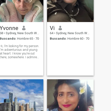
Yvonne
Vi
68
•
Sydney, New South Wales, Australia
64
•
Sydney, New South Wales, Australia
Buscando:
Hombre 65 - 70
Buscando:
Hombre 60 - 70
Hi, I’m looking for my person.
I’m adventurous and young
at heart. I know you’re out
there, somewhere. I admire
authenticity, so, only honest
guys need apply. I’m find
Asian men attractive, so I
thought I’d give it a go!