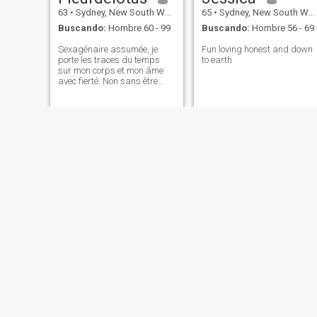
63
•
Sydney, New South Wales, Australia
65
•
Sydney, New South Wales, Australia
Buscando:
Hombre 60 - 99
Buscando:
Hombre 56 - 69
Sexagénaire assumée, je
Fun loving honest and down
porte les traces du temps
to earth
sur mon corps et mon âme
avec fierté. Non sans être
féminine et épanouie. Je me
décrirai comme une personne
autonome, sociable,
universaliste, hédoniste,
bienveillante et humaniste.
Marites
marina
63
•
Sydney, New South Wales, Australia
70
•
Sydney, New South Wales, Australia