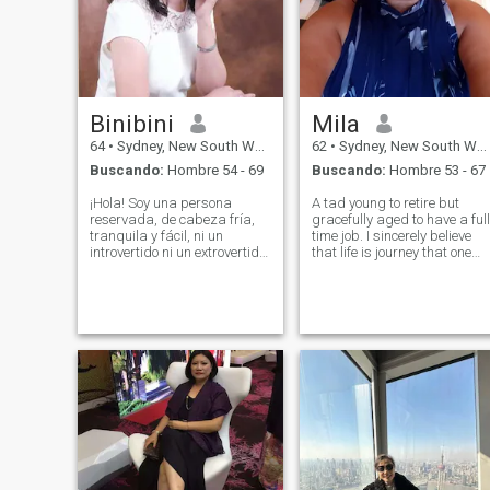
Binibini
Mila
64
•
Sydney, New South Wales, Australia
62
•
Sydney, New South Wales, Australia
Buscando:
Hombre 54 - 69
Buscando:
Hombre 53 - 67
¡Hola! Soy una persona
A tad young to retire but
reservada, de cabeza fría,
gracefully aged to have a full
tranquila y fácil, ni un
time job. I sincerely believe
introvertido ni un extrovertido.
that life is journey that one
Me veo más joven que mi
should never stop exploring. I
edad. No me gustan los
also believe that everyone
argumentos, especialmente
should have a partner, friend
los largos. Soy presentable,
or lover that you could the
responsable, trabajador,
enjoy with. I
orientado a la familia, hasta
la tierra, honesto, digno de
confianza y será su fiel
amigo y amante. Me gusta
bailar y conocer gente nueva.
Me encantan las fiestas y me
reuno con mi familia y
amigos. También disfruto
escuchando música pop,