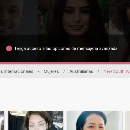
Tenga acceso a las opciones de mensajería avanzada
as Internacionales
/
Mujeres
/
Australianas
/
New South W