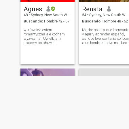
Agnes
Renata
48
•
Sydney, New South Wales, Australia
54
•
Sydney, New South Wales, Australia
Buscando:
Hombre 42 - 57
Buscando:
Hombre 48 - 62
w; również jestem
Madre soltera que le encant
romantyczna ale kocham
viajar y aprender español,
wyzwania . Uwielbiam
así que le encantaría conoce
spacery po płazy i
a un hombre nativo maduro
wsłuchiwać sie w szum
de habla hispana para
morskich fal . Pragnę
practicar y construir una
poznać kogoś przy kim bede
amistad duradera. Madre
mogła być sobą i się
soltera a la que le encanta
uśmiechać . Kocham
viajar y aprender español,
zwiedzać Świat . Nie
por lo que le encantaría
szukam randki tylko kochać
conocer a un hombre nativo
kto potrafi być i kogoś
hispanohablante maduro
kochanym
para practicar y construir
una amistad duradera.
NUEVO
NUEVO