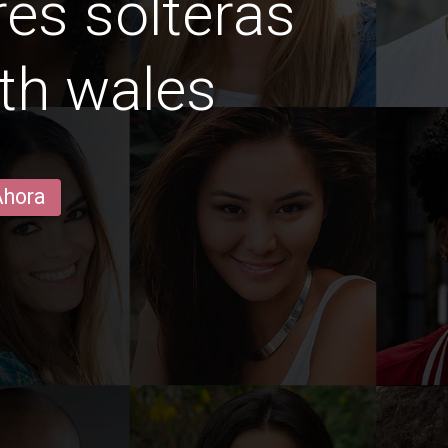
es solteras
th wales
Ahora