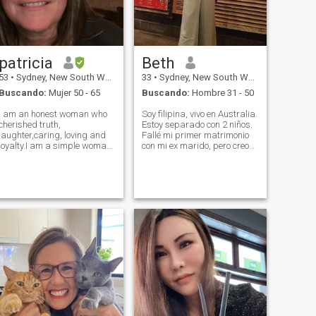
patricia
Beth
53
•
Sydney, New South Wales, Australia
33
•
Sydney, New South Wales, Australia
Buscando:
Mujer 50 - 65
Buscando:
Hombre 31 - 50
I am an honest woman who
Soy filipina, vivo en Australia.
cherished truth,
Estoy separado con 2 niños.
laughter,caring, loving and
Fallé mi primer matrimonio
loyalty.I am a simple woman
con mi ex marido, pero creo
with heart of gold, I cherised
que no es demasiado tarde
that cheried me, respects
para que encuentre mi
those that respect me, I am a
verdadero amor? Mi interés
servant of loyalty,I valued love
son viajar, aventuras y
and i dont joke with genuine
pasar tiempo con la familia.
one
Mis 2 hijos son los más
preciados de mi vida. Si te
gusta lo que lees por favor
habla conmigo