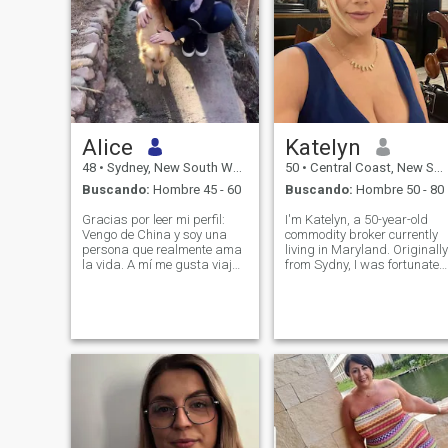
Alice
Katelyn
48
•
Sydney, New South Wales, Australia
50
•
Central Coast, New South Wales, Australia
Buscando:
Hombre 45 - 60
Buscando:
Hombre 50 - 80
Gracias por leer mi perfil:
I'm Katelyn, a 50-year-old
Vengo de China y soy una
commodity broker currently
persona que realmente ama
living in Maryland. Originally
la vida. A mí me gusta viajar
from Sydny, I was fortunate
y he visitado 15 países. Mis
to grow up surrounded by
actividades al aire libre
the breathtaking
favoritas son el senderismo,
landscapes of the Pacific
explorar la naturaleza o vivir
Northwest. My upbringing in
con los animales. He
a close-knit community
adoptado varios perros
instilled in me t
callejeros y un gato, e incluso
rescaté algunas plantas
abandonadas de mis
vecinos y les ayudé a
recuperar sus vidas. Me
gusta la música, el yoga, la