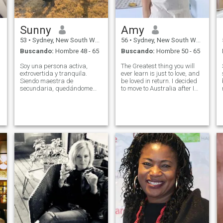
Sunny
Amy
53
•
Sydney, New South Wales, Australia
56
•
Sydney, New South Wales, Australia
Buscando:
Hombre 48 - 65
Buscando:
Hombre 50 - 65
Soy una persona activa,
The Greatest thing you will
extrovertida y tranquila.
ever learn is just to love, and
Siendo maestra de
be loved in return. I decided
secundaria, quedándome
to move to Australia after I
con niños pequeños, también
retired, and have been living
estoy enérgica y en forma de
here for about 6 years till
mantener mi trabajo
now. What I like most is the
eficiente. He estado tratando
slow living and the
de vivir un estilo de vida
unpolluted nature here.
saludable, haciendo
ejercicios aeróbicos cada
mañana, ciclismo mucho,
comer sano y mantener mi
casa limpia y ordenada.
Durante los 50 años de
experiencia de vida, me di
cuenta de que la fortuna de
la vida no es dinero, es un
buen compañero de vida que
podemos acompañarnos,
hablar y compartir nuestras
historias de vida, riendo