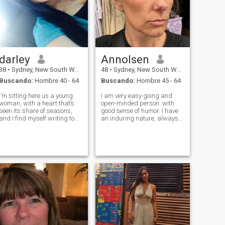
darley
Annolsen
38
•
Sydney, New South Wales, Australia
48
•
Sydney, New South Wales, Australia
Buscando:
Hombre 40 - 64
Buscando:
Hombre 45 - 64
I’m sitting here us a young
I am very easy going and
woman, with a heart that’s
open-minded person. with
seen its share of seasons,
good sense of humor. I have
and I find myself writing to
an induring nature, always
you with a sense of clarity I’ve
open for new knowledge. Aise
been working towards my
I am very active and
entire life. This isn’t a
communcatve: I am
message born of fleeting
passionate if 10 speak
excitement or lonely
about love, and I am able to
desperatio
give a lot to my man. I a