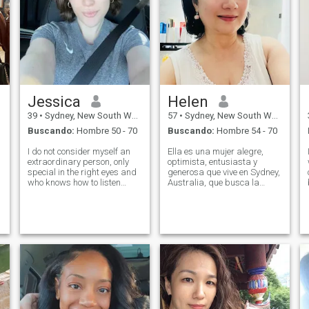
Jessica
Helen
39
•
Sydney, New South Wales, Australia
57
•
Sydney, New South Wales, Australia
Buscando:
Hombre 50 - 70
Buscando:
Hombre 54 - 70
I do not consider myself an
Ella es una mujer alegre,
extraordinary person, only
optimista, entusiasta y
special in the right eyes and
generosa que vive en Sydney,
who knows how to listen
Australia, que busca la
while maintaining a good
calidad de vida. He pasado
conversation. I consider
por la mitad de mi viaje de
myself as an outgoing, funny,
vida, y ahora finalmente
passionate person, capable
puedo dejar todo el equipaje
of loving myself in order to
para observar el colorido
love
mundo, experimentar
seriamente toda la belleza y
disfrutar de la mara Tengo
dos mascotas, son mis
tesoros. Un golden retriever
de 10 años y un gato
naranja de 6 años. Ambos