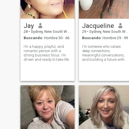
Jay
Jacqueline
28
•
Sydney, New South Wales, Australia
29
•
Sydney, New South Wales, Australia
Buscando:
Hombre 30 - 66
Buscando:
Hombre 29 - 99
I’m a happy, playful, and
I'm someone who values
romantic person with a
deep connections,
strong business focus. I’m
meaningful conversations,
driven and ready to take life
and building a future with
to the next level. I’m looking
the right person. I’m
for someone to build a
passionate about making a
meaningful, lasting
positive impact in people’s
relationship with — not just a
lives. I’m kind-hearted, loyal,
one-night thing or something
and a good listener. I enjoy
casual. Le
cozy nights in, nat