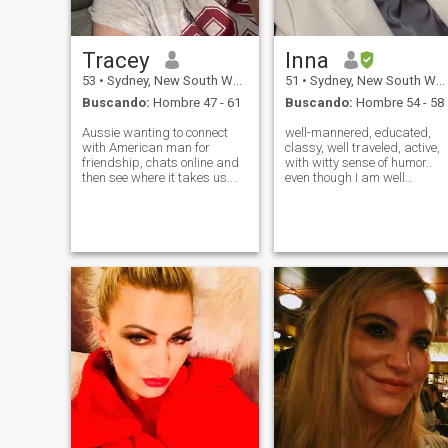
Tracey
Inna
53
•
Sydney, New South Wales, Australia
51
•
Sydney, New South Wales, Australia
Buscando:
Hombre 47 - 61
Buscando:
Hombre 54 - 58
Aussie wanting to connect
well-mannered, educated,
with American man for
classy, well traveled, active,
friendship, chats online and
with witty sense of humor..
then see where it takes us.
even though I am well
Just be honest, enjoy a good
organized and love to keep
chat and is open visiting
things in order, can be
each other's country. I have ex
spontaneous and
family in Seattle Washington
adventurous. Definitely a city-
so have been to the US many
girl!!!! I am the woman you'd
m
want to share a