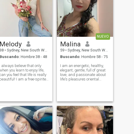
NUEVO
Melody
Malina
38
•
Sydney, New South Wales, Australia
59
•
Sydney, New South Wales, Australia
Buscando:
Hombre 38 - 48
Buscando:
Hombre 58 - 75
I always believe that only
I am an energetic, healthy,
when you learn to enjoy life,
elegant, gentle, full of great
can you feel that life is really
love, and passionate about
beautiful! I am a free-spirited
life's pleasures oriental
woman, who love life and
woman. I enjoy traveling and
enjoy every moment it gives.
have visited many European
Of course, I am also serious
and Southeast Asian
when I need to, like dealing
countries. Currently, I am
with a relations
traveling in Australia and
will hea