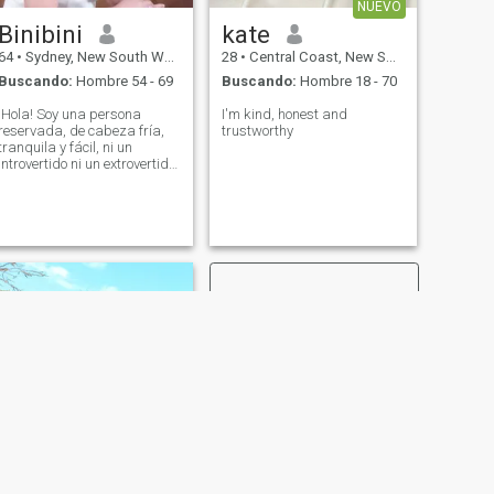
NUEVO
compartir cada pequeño
Binibini
kate
aspecto de la vida
64
•
Sydney, New South Wales, Australia
28
•
Central Coast, New South Wales, Australia
Buscando:
Hombre 54 - 69
Buscando:
Hombre 18 - 70
¡Hola! Soy una persona
I'm kind, honest and
reservada, de cabeza fría,
trustworthy
tranquila y fácil, ni un
introvertido ni un extrovertido.
Me veo más joven que mi
edad. No me gustan los
argumentos, especialmente
los largos. Soy presentable,
responsable, trabajador,
orientado a la familia, hasta
la tierra, honesto, digno de
confianza y será su fiel
amigo y amante. Me gusta
bailar y conocer gente nueva.
Me encantan las fiestas y me
reuno con mi familia y
amigos. También disfruto
escuchando música pop,
viendo televisión y películas,
leyendo y quedándome en
casa. Me uní a este sitio
porque creo que hay alguien
ahí fuera para mí. Soy de
SIGUIENTE