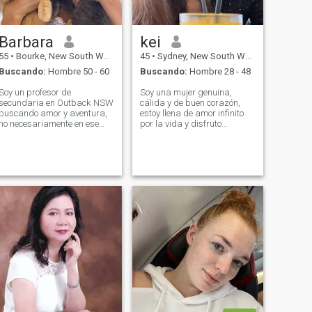
Barbara
kei
55
•
Bourke, New South Wales, Australia
45
•
Sydney, New South Wales, Australia
Buscando:
Hombre 50 - 60
Buscando:
Hombre 28 - 48
Soy un profesor de
Soy una mujer genuina,
secundaria en Outback NSW
cálida y de buen corazón,
buscando amor y aventura,
estoy llena de amor infinito
no necesariamente en ese
por la vida y disfruto
orden. Me encanta viajar, me
sumergirme En el mundo del
encanta explorar nuevas
cine, paseos, viajes y
culturas y me encanta la
degustación de deliciosa
comida. Soy muy cálida y
comida, abrazando
cariñosa y una chupadora
completamente cada día
para el romance. Me encanta
único Australia me ha
acurrucarme con un buen
enseñado durante siete años
libro y una buena taza de té.
a aceptar y abrazar
diferentes perspectivas, lo
que ha permitido el paso del
tiempo Yo para experimentar
la belleza de la vida y
entender profundamente la
dureza del mundo, yo
anualmente estableceré A
relación a largo plazo con
alguien, donde podemos ser
leales unos a otros y