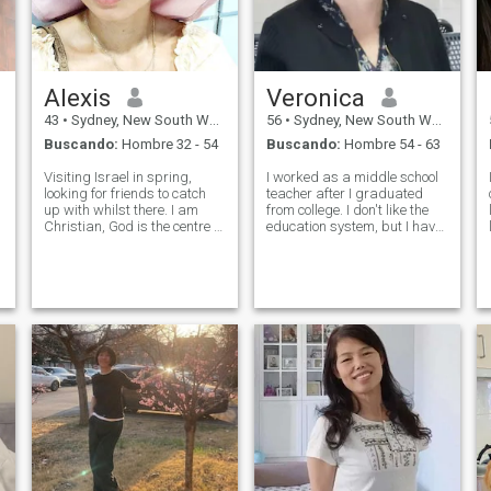
Alexis
Veronica
43
•
Sydney, New South Wales, Australia
56
•
Sydney, New South Wales, Australia
Buscando:
Hombre 32 - 54
Buscando:
Hombre 54 - 63
Visiting Israel in spring,
I worked as a middle school
looking for friends to catch
teacher after I graduated
up with whilst there. I am
from college. I don't like the
Christian, God is the centre of
education system, but I have
my life. I am passionate
educational feelings. I have
about sharing the Good
been engaged in education-
News and my personal
related work since I left
encounter with God which led
school, and I am retired now.
me back to church after so
I'm honest, kind, gentle,
many years