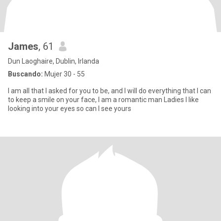
James
, 61
Dun Laoghaire, Dublin, Irlanda
Buscando:
Mujer 30 - 55
I am all that I asked for you to be, and I will do everything that I can
to keep a smile on your face, I am a romantic man Ladies I like
looking into your eyes so can I see yours