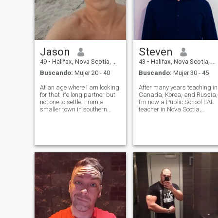
Jason
Steven
49
•
Halifax, Nova Scotia, Canadá
43
•
Halifax, Nova Scotia, Canadá
Buscando:
Mujer 20 - 40
Buscando:
Mujer 30 - 45
At an age where I am looking
After many years teaching in
for that life long partner but
Canada, Korea, and Russia,
not one to settle. From a
I’m now a Public School EAL
smaller town in southern
teacher in Nova Scotia,
Nova Scotia Canada and I
Canada (LOVE my job).
doubt Ms.Right is around the
Along the way, I've learned to
corner so figured why not
speak a decent amount of
wander out here for a little
Russian, Korean, and French
adventure and see if that
—all delivered with a jarring
idea
Canadi