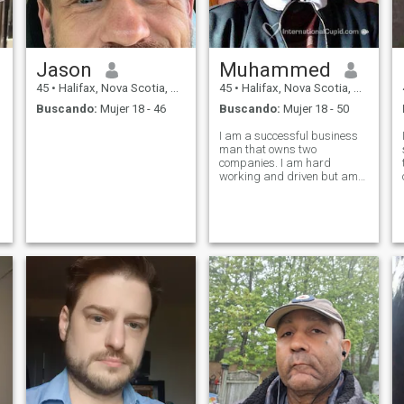
Jason
Muhammed
45
•
Halifax, Nova Scotia, Canadá
45
•
Halifax, Nova Scotia, Canadá
Buscando:
Mujer 18 - 46
Buscando:
Mujer 18 - 50
I am a successful business
man that owns two
companies. I am hard
working and driven but am
ready to focus on family.