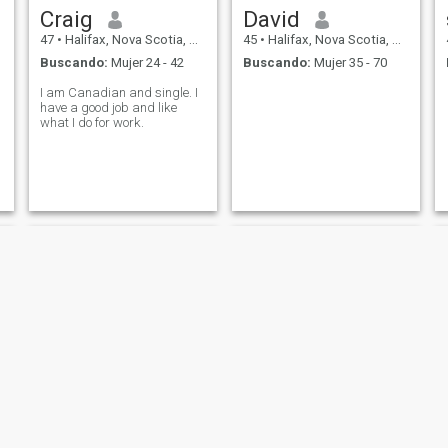
Craig
David
47
•
Halifax, Nova Scotia, Canadá
45
•
Halifax, Nova Scotia, Canadá
Buscando:
Mujer 24 - 42
Buscando:
Mujer 35 - 70
I am Canadian and single. I
have a good job and like
what I do for work.
Christopher
Lee