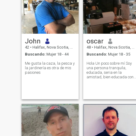
John
oscar
42
•
Halifax, Nova Scotia, Canadá
48
•
Halifax, Nova Scotia, Canadá
Buscando:
Mujer 18 - 44
Buscando:
Mujer 18 - 35
Me gusta la caza, la pesca y
Hola Un poco sobre mí Soy
la jardinería es otra de mis
una persona tranquila,
pasiones
educada, seria en la
amistad, bien educada con
una maestría en finanzas
empresariales. Me encanta
nadar y viajar, aprecio la
vida familiar y soy una
persona social. Me
encantaría encontrar a mi
alm