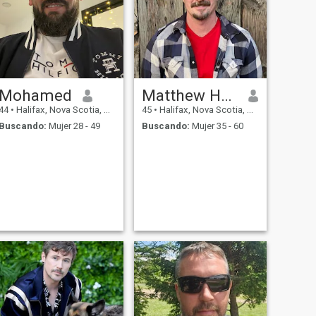
Mohamed
Matthew Harrison
44
•
Halifax, Nova Scotia, Canadá
45
•
Halifax, Nova Scotia, Canadá
Buscando:
Mujer 28 - 49
Buscando:
Mujer 35 - 60