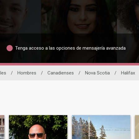
Tenga acceso a las opciones de mensajería avanzada
les
/
Hombres
/
Canadienses
/
Nova Scotia
/
Halifax