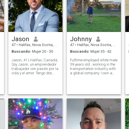
Jason
Johnny
47
•
Halifax, Nova Scotia, Canadá
47
•
Halifax, Nova Scotia, Canadá
Buscando:
Mujer 20 - 30
Buscando:
Mujer 35 - 62
Jason, 41 | Halifax, Canadá,
Fulltime employed white male
Soy Jason, un emprendedor
59 years old , working in the
trabajador con pasión por la
transportation industry with
vida y el amor. Tengo dos
a global company. I own a
negocios, los cuales me
home on the shore of the
mantienen ocupado y
Atlantic ocean . I do not have
motivado. La familia
social media accounts .
significa todo para mí, y
Single never married and no
estoy lista para construir uno
children ,
de los míos con la persona
adecuada. Cuando no estoy
trabajando, disfruto pasar
tiempo en la naturaleza con
mi perro leal, Ghost. Soy un
gran creyente en aprender
de las experiencias de la