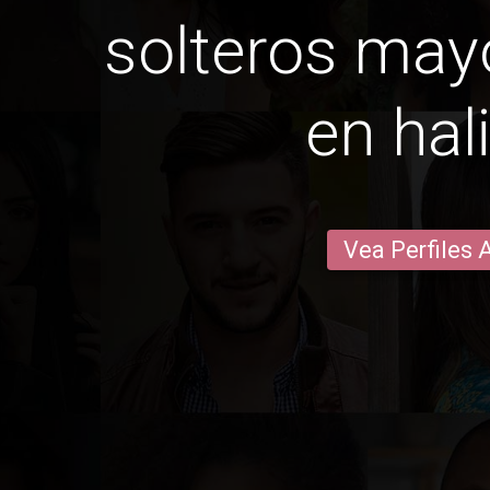
solteros may
en hal
Vea Perfiles 