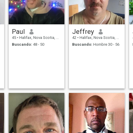
vida y crecer más fuerte a
través de ellas. Estoy
buscando a alguien que
comparta mis valores y
sueños de crear un
matrimonio fuerte y amoroso
y una familia feliz. Si eres
Paul
Jeffrey
amable, ambicioso y listo
para explorar la vida juntos,
45
•
Halifax, Nova Scotia, Canadá
42
•
Halifax, Nova Scotia, Canadá
conectemos
Buscando:
48 - 50
Buscando:
Hombre 30 - 56