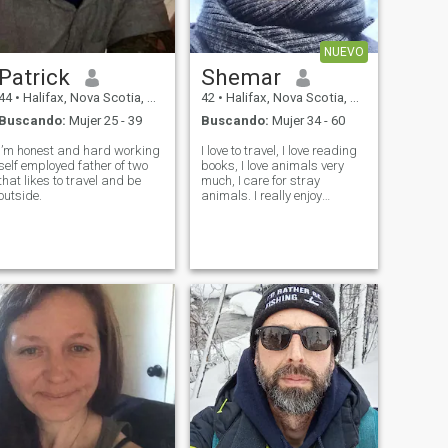
NUEVO
Patrick
Shemar
44
•
Halifax, Nova Scotia, Canadá
42
•
Halifax, Nova Scotia, Canadá
Buscando:
Mujer 25 - 39
Buscando:
Mujer 34 - 60
I’m honest and hard working
I love to travel, I love reading
self employed father of two
books, I love animals very
that likes to travel and be
much, I care for stray
outside.
animals. I really enjoy
shooting and growing up in
my free time. I love watching
movies, I love visiting and
seeing different countries, I
love doing sports, I love c