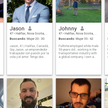
Jason
Johnny
47
•
Halifax, Nova Scotia, Canadá
47
•
Halifax, Nova Scotia, Canadá
Buscando:
Mujer 20 - 30
Buscando:
Mujer 35 - 62
Jason, 41 | Halifax, Canadá,
Fulltime employed white male
Soy Jason, un emprendedor
59 years old , working in the
trabajador con pasión por la
transportation industry with
vida y el amor. Tengo dos
a global company. I own a
negocios, los cuales me
home on the shore of the
mantienen ocupado y
Atlantic ocean . I do not have
motivado. La familia
social media accounts .
significa todo para mí, y
Single never married and no
estoy lista para construir uno
children ,
de los míos con la persona
adecuada. Cuando no estoy
trabajando, disfruto pasar
tiempo en la naturaleza con
mi perro leal, Ghost. Soy un
gran creyente en aprender
de las experiencias de la
vida y crecer más fuerte a
través de ellas. Estoy