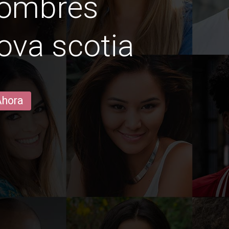
hombres
ova scotia
Ahora