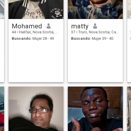
buscando a alguien que
comparta mis valores y
sueños de crear un
matrimonio fuerte y amoroso
y una familia feliz. Si eres
Mohamed
matty
amable, ambicioso y listo
para explorar la vida juntos,
44
•
Halifax, Nova Scotia, Canadá
37
•
Truro, Nova Scotia, Canadá
conectemos
Buscando:
Mujer 28 - 49
Buscando:
Mujer 39 - 40
l