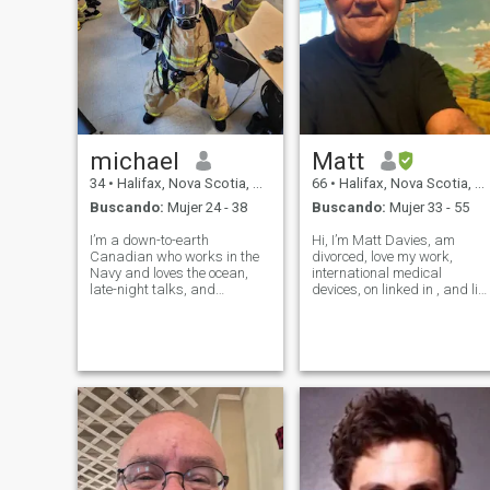
michael
Matt
34
•
Halifax, Nova Scotia, Canadá
66
•
Halifax, Nova Scotia, Canadá
Buscando:
Mujer 24 - 38
Buscando:
Mujer 33 - 55
I’m a down-to-earth
Hi, I’m Matt Davies, am
Canadian who works in the
divorced, love my work,
Navy and loves the ocean,
international medical
late-night talks, and
devices, on linked in , and lik
anything creative. When I’m
to travel. Music and beaches
not working, I’m usually
my passion. Believe in
gaming, brainstorming
honesty, respect, laughter,
ideas for my own game,
and helping others. Love
listening to music, or relaxing
animals, nature. Romantic,
somewhere quiet. I’m kind,
and very passio