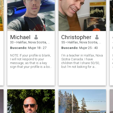
Michael
Christopher
33
•
Halifax, Nova Scotia, Canadá
55
•
Halifax, Nova Scotia, Canadá
Buscando:
Mujer 18 - 27
Buscando:
Mujer 25 - 40
NOTE: If your profile is blank,
I'm a teacher in Halifax, Nova
I will not respond to your
Scotia Canada. I have
message, as that is a key
children that I share 50/50,
e
sign that your profile is a bot.
but I'm not looking for a
Second, if you send me a
mother for them. I'm a great
message, and I see you
dad and do all that on my
didn't view my profile, I will
own. :) I play guitar, do all my
also not respond. Thank you.
own repairs and love movies
Also, please give me at
of all types. Nova Scot