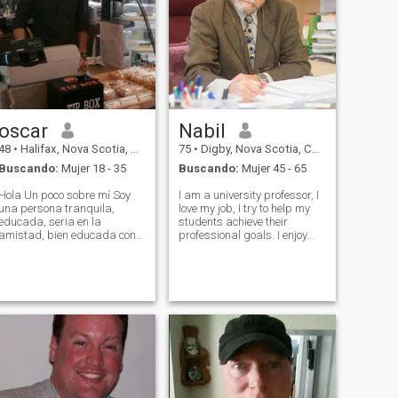
oscar
Nabil
48
•
Halifax, Nova Scotia, Canadá
75
•
Digby, Nova Scotia, Canadá
Buscando:
Mujer 18 - 35
Buscando:
Mujer 45 - 65
Hola Un poco sobre mí Soy
I am a university professor, I
una persona tranquila,
love my job, I try to help my
educada, seria en la
students achieve their
amistad, bien educada con
professional goals. I enjoy
una maestría en finanzas
sports, hiking, traveling,
empresariales. Me encanta
cooking new international
nadar y viajar, aprecio la
recipes. I have many friends
vida familiar y soy una
whom I care about deeply, I
persona social. Me
am always ready to help
encantaría encontrar a mi
othe
alm