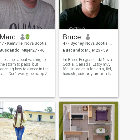
Marc
Bruce
47
•
Kentville, Nova Scotia, Canadá
47
•
Sydney, Nova Scotia, Canadá
Buscando:
Mujer 27 - 46
Buscando:
Mujer 23 - 39
Life is not about waiting for
Im Bruce Ferguson, de Nova
the storm to pass, but
Scotia, Canadá. Estoy muy
learning how to dance in the
fácil ir, leales a la tierra, fiel,
rain. Don’t worry, be happy!
honesto, cuidar y amar a la
‘It’s not the size of the dog in
persona. Estoy muy
the fight but it’s the size of the
involucrado en los deportes
fight in the dog!’- Mark Twain
como el hockey, el béisbol y el
‘Eyes for you’- Karma Child,
golf. Mi trabajo es el
Conor M
paisajismo y lo han estado
haciendo durante los últimos
15 años.