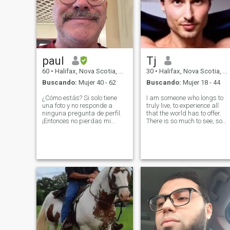
paul
Tj
60
•
Halifax, Nova Scotia, Canadá
30
•
Halifax, Nova Scotia, Canadá
Buscando:
Mujer 40 - 62
Buscando:
Mujer 18 - 44
¿Cómo estás? Si solo tiene
I am someone who longs to
una foto y no responde a
truly live, to experience all
ninguna pregunta de perfil.
that the world has to offer.
¡Entonces no pierdas mi
There is so much to see, so
tiempo! Soy amable,
many places to visit, and
extrovertida, cariñosa y me
countless people to meet. I
encanta acurrucarme. Si
am fascinated by everything
quieres jugar, vete ahora
around me and have a deep
mismo. No me haga perder
curiosity about the vast dive
el tiempo. He estado soltero
por un largo período de
tiempo y quiero una mujer
que se quede conmigo y
camine por la playa de la
mano. Abrazos y besos. ¡No
soy un banco! Si quieres
dinero. Consigue un trabajo y
ganalo. Creo en la igualdad