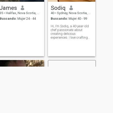
James
Sodiq
35
•
Halifax, Nova Scotia, Canadá
40
•
Sydney, Nova Scotia, Canadá
Buscando:
Mujer 24 - 44
Buscando:
Mujer 40 - 99
Hi, I’m Sodiq, a 40-year-old
chef passionate about
creating delicious
experiences. I love crafting
meals that bring joy, whether
in a busy restaurant kitchen
or at home experimenting
with new recipes. When I’m
not cooking, I enjoy exploring
local foo
SIGUIENTE