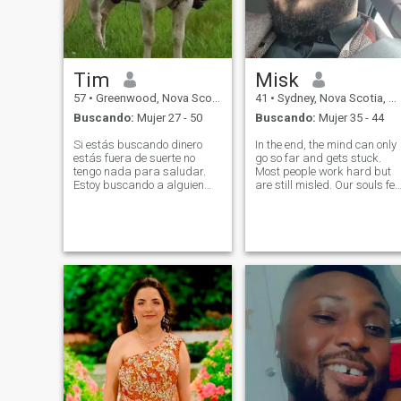
entre hombres y mujeres. No
hay jefe en una relación. Sólo
una asociación justa
Tim
Misk
57
•
Greenwood, Nova Scotia, Canadá
41
•
Sydney, Nova Scotia, Canadá
Buscando:
Mujer 27 - 50
Buscando:
Mujer 35 - 44
Si estás buscando dinero
In the end, the mind can only
estás fuera de suerte no
go so far and gets stuck.
tengo nada para saludar.
Most people work hard but
Estoy buscando a alguien
are still misled. Our souls fee
para casarme alguien que
out of place in our bodies.
tiene entre 30 y 45 años
Even the best things in this
alguien que tenga un hijo
world bring pain and
porque no puedo tener más
trouble. After all our learning,
tengo una hija de 14 años
we only ended up with a
así que Padre soltero de dos
hijos. Vivimos en una
pequeña granja. Vivo en una
granja con mis 2 hijos. Soy
de Nueva Escocia, Canadá.
No soy una persona rica y no
tengo mucho dinero. Pero
estamos felices en nuestra
pequeña granja y nos
encantaría compartirla con
alguien.