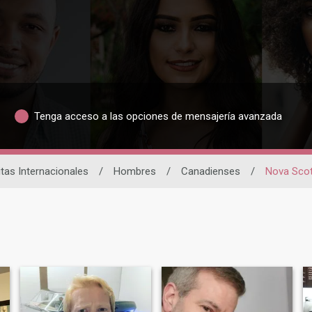
Tenga acceso a las opciones de mensajería avanzada
itas Internacionales
/
Hombres
/
Canadienses
/
Nova Scot