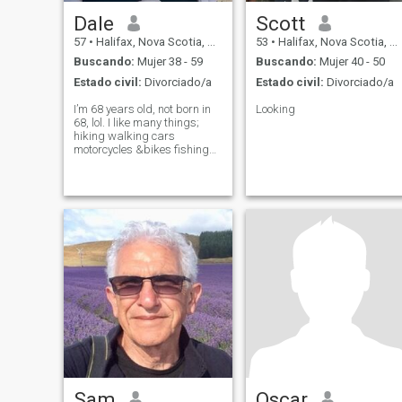
Dale
Scott
57
•
Halifax, Nova Scotia, Canadá
53
•
Halifax, Nova Scotia, Canadá
Buscando:
Mujer 38 - 59
Buscando:
Mujer 40 - 50
Estado civil:
Divorciado/a
Estado civil:
Divorciado/a
I’m 68 years old, not born in
Looking
68, lol. I like many things;
hiking walking cars
motorcycles &bikes fishing
swimming boats horses
dogs birdwatching arm
wrestling light weight
training & mobility exercises.
Sam
Oscar