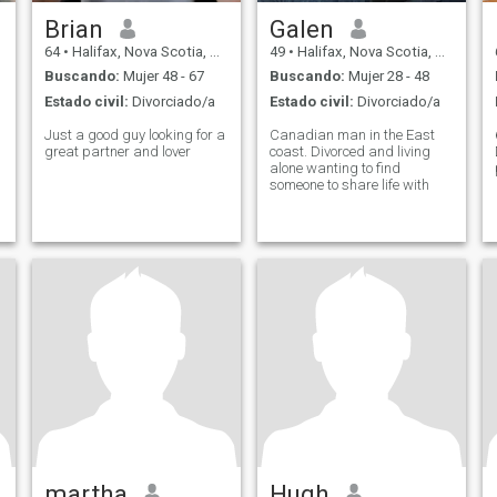
Brian
Galen
64
•
Halifax, Nova Scotia, Canadá
49
•
Halifax, Nova Scotia, Canadá
Buscando:
Mujer 48 - 67
Buscando:
Mujer 28 - 48
Estado civil:
Divorciado/a
Estado civil:
Divorciado/a
Just a good guy looking for a
Canadian man in the East
great partner and lover
coast. Divorced and living
alone wanting to find
someone to share life with
martha
Hugh