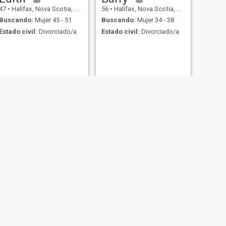
47
•
Halifax, Nova Scotia, Canadá
56
•
Halifax, Nova Scotia, Canadá
Buscando:
Mujer 45 - 51
Buscando:
Mujer 34 - 38
Estado civil:
Divorciado/a
Estado civil:
Divorciado/a
ia, Canadá