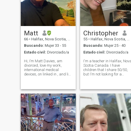
Matt
Christopher
66
•
Halifax, Nova Scotia, Canadá
55
•
Halifax, Nova Scotia, Canadá
Buscando:
Mujer 33 - 55
Buscando:
Mujer 25 - 40
Estado civil:
Divorciado/a
Estado civil:
Divorciado/a
Hi, I’m Matt Davies, am
I'm a teacher in Halifax, Nov
divorced, love my work,
Scotia Canada. I have
international medical
children that I share 50/50,
devices, on linked in , and like
but I'm not looking for a
to travel. Music and beaches
mother for them. I'm a great
my passion. Believe in
dad and do all that on my
honesty, respect, laughter,
own. :) I play guitar, do all m
and helping others. Love
own repairs and love movies
animals, nature. Romantic,
of all types. Nova Scot
and very passio