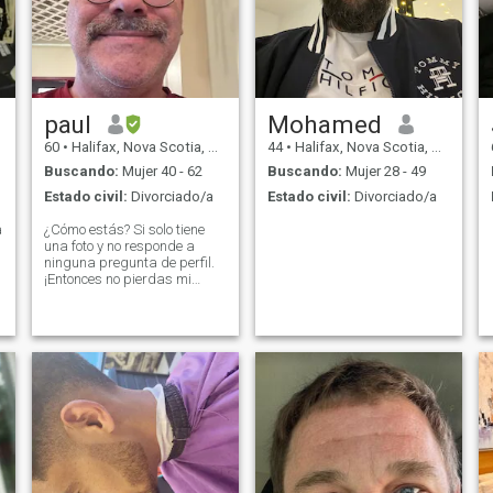
paul
Mohamed
60
•
Halifax, Nova Scotia, Canadá
44
•
Halifax, Nova Scotia, Canadá
Buscando:
Mujer 40 - 62
Buscando:
Mujer 28 - 49
Estado civil:
Divorciado/a
Estado civil:
Divorciado/a
a
¿Cómo estás? Si solo tiene
una foto y no responde a
ninguna pregunta de perfil.
¡Entonces no pierdas mi
tiempo! Soy amable,
extrovertida, cariñosa y me
y
encanta acurrucarme. Si
quieres jugar, vete ahora
mismo. No me haga perder
el tiempo. He estado soltero
por un largo período de
tiempo y quiero una mujer
que se quede conmigo y
camine por la playa de la
mano. Abrazos y besos. ¡No
soy un banco! Si quieres