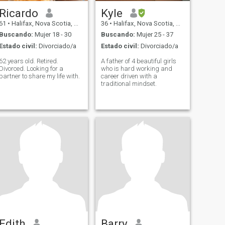
Ricardo
Kyle
61
•
Halifax, Nova Scotia, Canadá
36
•
Halifax, Nova Scotia, Canadá
Buscando:
Mujer 18 - 30
Buscando:
Mujer 25 - 37
Estado civil:
Divorciado/a
Estado civil:
Divorciado/a
62 years old. Retired.
A father of 4 beautiful girls
Divorced. Looking for a
who is hard working and
partner to share my life with.
career driven with a
traditional mindset.
Edith
Barry