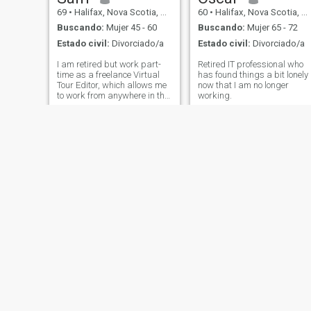
69
•
Halifax, Nova Scotia, Canadá
60
•
Halifax, Nova Scotia, Canadá
Buscando:
Mujer 45 - 60
Buscando:
Mujer 65 - 72
Estado civil:
Divorciado/a
Estado civil:
Divorciado/a
I am retired but work part-
Retired IT professional who
time as a freelance Virtual
has found things a bit lonely
Tour Editor, which allows me
now that I am no longer
to work from anywhere in the
working.
world. I enjoy life every day
and am looking for a
companion with similar
interests to share the next
chapter of my life.
Shede
45
•
Halifax,