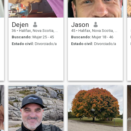
dinero. Consigue un trabajo y
ganalo. Creo en la igualdad
entre hombres y mujeres. No
hay jefe en una relación. Sólo
una asociación justa
Dejen
Jason
36
•
Halifax, Nova Scotia, Canadá
45
•
Halifax, Nova Scotia, Canadá
Buscando:
Mujer 25 - 45
Buscando:
Mujer 18 - 46
Estado civil:
Divorciado/a
Estado civil:
Divorciado/a