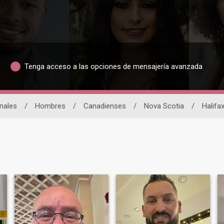
Tenga acceso a las opciones de mensajería avanzada
onales
/
Hombres
/
Canadienses
/
Nova Scotia
/
Halifa