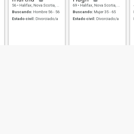
56
•
Halifax, Nova Scotia, Canadá
69
•
Halifax, Nova Scotia, Canadá
Buscando:
Hombre 56 - 56
Buscando:
Mujer 35 - 65
Estado civil:
Divorciado/a
Estado civil:
Divorciado/a
NUEVO
vil
Dittu
Terry
 Nova Scotia, Canadá
33
•
Halifax, Nova Scotia, Canadá
68
•
Halifax, Nova Scot