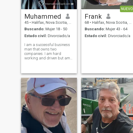
NUEVO
Muhammed
Frank
45
•
Halifax, Nova Scotia, Canadá
68
•
Halifax, Nova Scotia, Canadá
Buscando:
Mujer 18 - 50
Buscando:
Mujer 43 - 64
Estado civil:
Divorciado/a
Estado civil:
Divorciado/a
I am a successful business
man that owns two
companies. I am hard
working and driven but am
ready to focus on family.