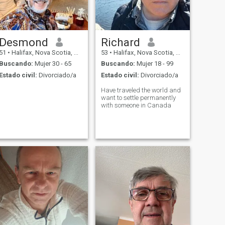
Desmond
Richard
51
•
Halifax, Nova Scotia, Canadá
53
•
Halifax, Nova Scotia, Canadá
Buscando:
Mujer 30 - 65
Buscando:
Mujer 18 - 99
Estado civil:
Divorciado/a
Estado civil:
Divorciado/a
Have traveled the world and
want to settle permanently
with someone in Canada