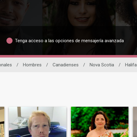
Tenga acceso a las opciones de mensajería avanzada
onales
/
Hombres
/
Canadienses
/
Nova Scotia
/
Halifa