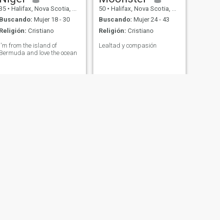
35
•
Halifax, Nova Scotia, Canadá
50
•
Halifax, Nova Scotia, Canadá
Buscando:
Mujer 18 - 30
Buscando:
Mujer 24 - 43
Religión:
Cristiano
Religión:
Cristiano
I'm from the island of
Lealtad y compasión
Bermuda and love the ocean
SIGUIENTE
Lovemuffin
47
•
Halifax, Nova Scotia, Canadá