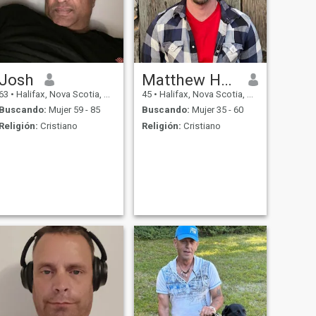
Josh
Matthew Harrison
63
•
Halifax, Nova Scotia, Canadá
45
•
Halifax, Nova Scotia, Canadá
Buscando:
Mujer 59 - 85
Buscando:
Mujer 35 - 60
Religión:
Cristiano
Religión:
Cristiano