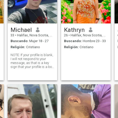
Michael
Kathryn
33
•
Halifax, Nova Scotia, Canadá
26
•
Halifax, Nova Scotia, Canadá
Buscando:
Mujer 18 - 27
Buscando:
Hombre 23 - 33
Religión:
Cristiano
Religión:
Cristiano
NOTE: If your profile is blank,
I will not respond to your
message, as that is a key
e
sign that your profile is a bot.
Second, if you send me a
message, and I see you
didn't view my profile, I will
also not respond. Thank you.
Also, please give me at