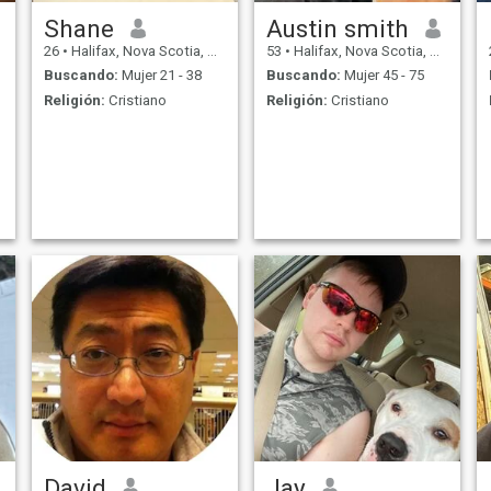
Shane
Austin smith
26
•
Halifax, Nova Scotia, Canadá
53
•
Halifax, Nova Scotia, Canadá
Buscando:
Mujer 21 - 38
Buscando:
Mujer 45 - 75
Religión:
Cristiano
Religión:
Cristiano
David
Jay