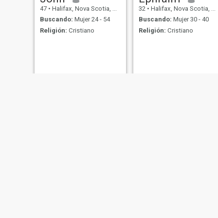
47
•
Halifax, Nova Scotia, Canadá
32
•
Halifax, Nova Scotia, Canadá
Buscando:
Mujer 24 - 54
Buscando:
Mujer 30 - 40
Religión:
Cristiano
Religión:
Cristiano
NUEVO
Ian
Shemar
35
•
Halifax, Nova Scotia, Canadá
42
•
Halifax, Nova Scotia, Canadá