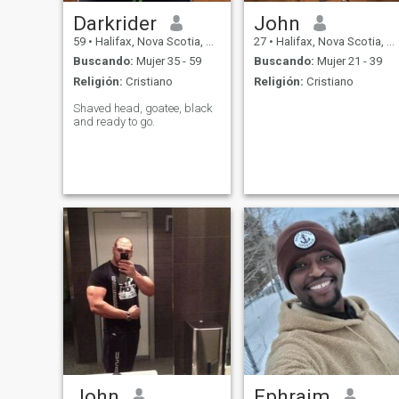
Darkrider
John
59
•
Halifax, Nova Scotia, Canadá
27
•
Halifax, Nova Scotia, Canadá
Buscando:
Mujer 35 - 59
Buscando:
Mujer 21 - 39
Religión:
Cristiano
Religión:
Cristiano
Shaved head, goatee, black
and ready to go.
John
Ephraim