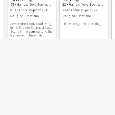
55
•
Halifax, Nova Scotia, Canadá
22
•
Halifax, Nova Scotia, Canadá
Buscando:
Mujer 32 - 51
Buscando:
Mujer 18 - 20
Religión:
Cristiano
Religión:
Cristiano
Semi retired individual living
Like video games and dogs
in the Eastern Shores of Nova
Scotia in the summer and the
Bahamas in the winter
seeking adventurous female.
Interested in travelling the
world and enjoy life to its
fullest
Allan B
Emmanuel
60
•
Halifax, Nova Scotia, Canadá
30
•
Halifax, Nova Scotia, Canadá