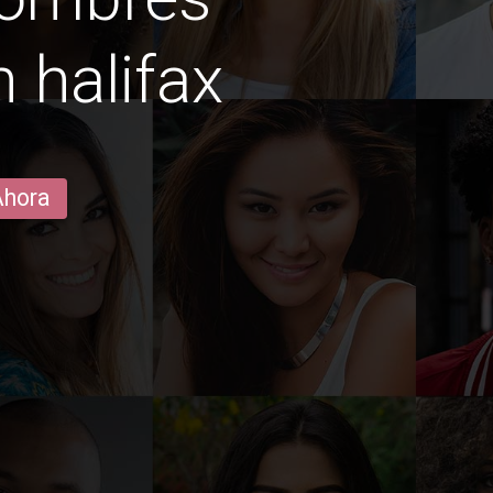
n halifax
Ahora