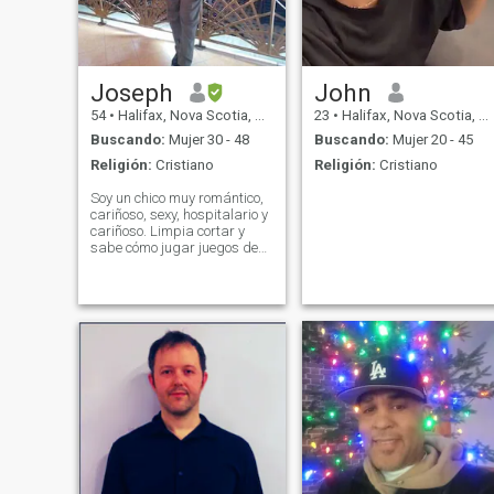
Joseph
John
54
•
Halifax, Nova Scotia, Canadá
23
•
Halifax, Nova Scotia, Canadá
Buscando:
Mujer 30 - 48
Buscando:
Mujer 20 - 45
Religión:
Cristiano
Religión:
Cristiano
Soy un chico muy romántico,
cariñoso, sexy, hospitalario y
cariñoso. Limpia cortar y
sabe cómo jugar juegos de
interior