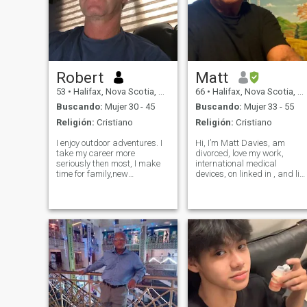
Robert
Matt
53
•
Halifax, Nova Scotia, Canadá
66
•
Halifax, Nova Scotia, Canadá
Buscando:
Mujer 30 - 45
Buscando:
Mujer 33 - 55
Religión:
Cristiano
Religión:
Cristiano
I enjoy outdoor adventures. I
Hi, I’m Matt Davies, am
take my career more
divorced, love my work,
seriously then most, I make
international medical
time for family,new
devices, on linked in , and lik
experiences. I want to share
to travel. Music and beaches
that balance with someone
my passion. Believe in
who values both ambition
honesty, respect, laughter,
and life’s simple joys. I’m
and helping others. Love
proud of the path I’ve built
animals, nature. Romantic,
and I’m looking
and very passio