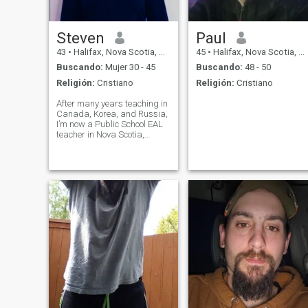
Steven
Paul
43
•
Halifax, Nova Scotia, Canadá
45
•
Halifax, Nova Scotia, Canadá
Buscando:
Mujer 30 - 45
Buscando:
48 - 50
Religión:
Cristiano
Religión:
Cristiano
After many years teaching in
Canada, Korea, and Russia,
I’m now a Public School EAL
teacher in Nova Scotia,
Canada (LOVE my job).
Along the way, I've learned to
speak a decent amount of
Russian, Korean, and French
—all delivered with a jarring
Canadi