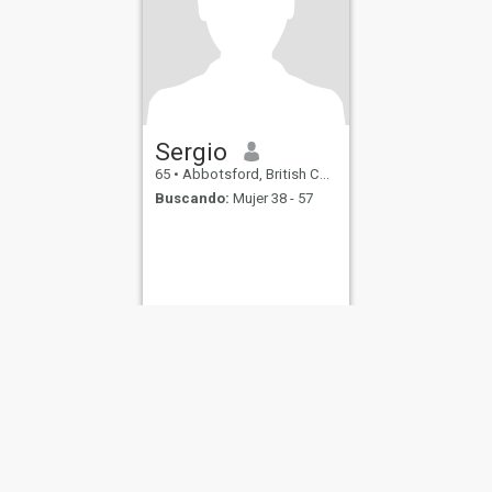
Sergio
65
•
Abbotsford, British Columbia, Canadá
Buscando:
Mujer 38 - 57
de Uso
Política de Devoluciones
Política de privacidad
Política de cookie