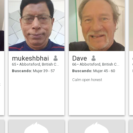
mukeshbhai
Dave
65
•
Abbotsford, British Columbia, Canadá
66
•
Abbotsford, British Columbia, Canadá
Buscando:
Mujer 39 - 57
Buscando:
Mujer 45 - 60
Calm open honest
k