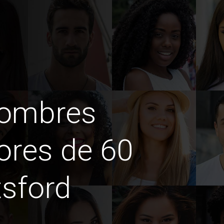
hombres
ores de 60
sford