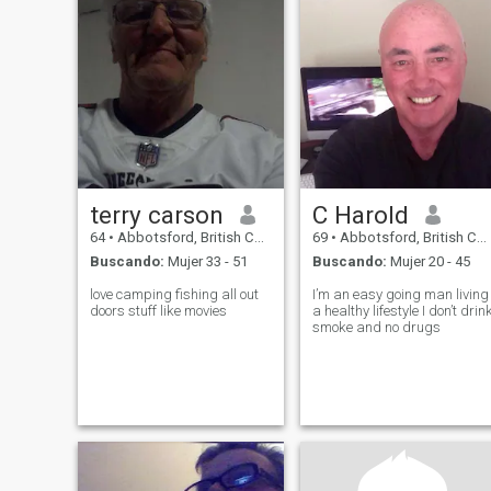
terry carson
C Harold
64
•
Abbotsford, British Columbia, Canadá
69
•
Abbotsford, British Columbia, Canadá
Buscando:
Mujer 33 - 51
Buscando:
Mujer 20 - 45
love camping fishing all out
I’m an easy going man living
doors stuff like movies
a healthy lifestyle I don’t drin
smoke and no drugs