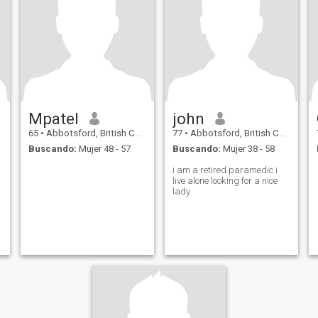
Mpatel
john
65
•
Abbotsford, British Columbia, Canadá
77
•
Abbotsford, British Columbia, Canadá
Buscando:
Mujer 48 - 57
Buscando:
Mujer 38 - 58
i am a retired paramedic i
live alone looking for a nice
lady