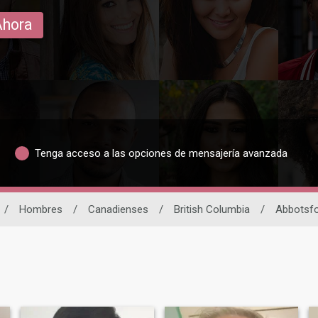
Ahora
Tenga acceso a las opciones de mensajería avanzada
/
Hombres
/
Canadienses
/
British Columbia
/
Abbotsf