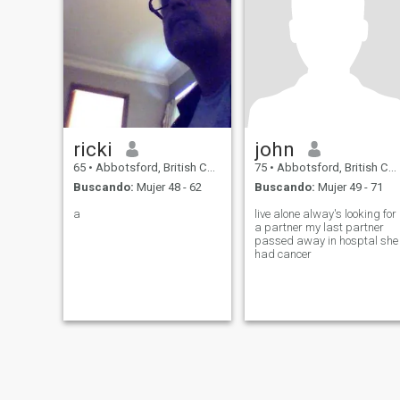
ricki
john
65
•
Abbotsford, British Columbia, Canadá
75
•
Abbotsford, British Columbia, Canadá
Buscando:
Mujer 48 - 62
Buscando:
Mujer 49 - 71
a
live alone alway's looking for
a partner my last partner
passed away in hosptal she
had cancer