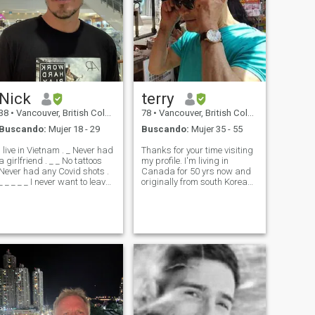
Nick
terry
38
•
Vancouver, British Columbia, Canadá
78
•
Vancouver, British Columbia, Canadá
Buscando:
Mujer 18 - 29
Buscando:
Mujer 35 - 55
ietnam . _ Never had
Thanks for your time visiting
a girlfriend . _ _ No tattoos
my profile. I'm living in
Never had any Covid shots .
Canada for 50 yrs now and
 _ I never want to leave
originally from south Korea
a bad image of myself for my
and raised 7 boys with
future children when I have
higher educations and
them . I enjoy outdoor
sports. My wife passed
activities , farming , natural
away 6 years ago at her age
foods an
of 62 after long time ill. she
and I we had