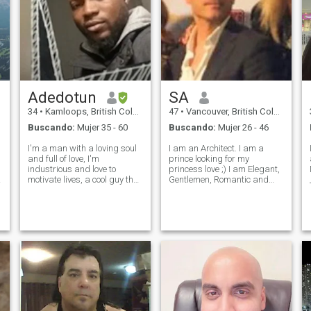
Adedotun
SA
34
•
Kamloops, British Columbia, Canadá
47
•
Vancouver, British Columbia, Canadá
Buscando:
Mujer 35 - 60
Buscando:
Mujer 26 - 46
I'm a man with a loving soul
I am an Architect. I am a
I live in V
and full of love, I'm
prince looking for my
industrious and love to
princess love ;) I am Elegant,
motivate lives, a cool guy that
Gentlemen, Romantic and
_ _ _ _
loves to have people around
Caring. Family first. I am Ex
him, which I'm proud of, I got
national team member
so much love for nature.
athelete (waterpolo). I am
&nbsp; I'm charismatic, got
looking for my love to form a
so much believe in God.
family. As we might live in
Canada, she