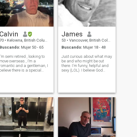
Calvin
James
70
•
Kelowna, British Columbia, Canadá
53
•
Vancouver, British Columbia, Canadá
Buscando:
Mujer 50 - 65
Buscando:
Mujer 18 - 48
I’m semi retired , looking to
Just curious about what may
move overseas , I’m a
be and who might be out
romantic and a gentleman, I
there. I'm funny, helpful and
believe there is a special
sexy (LOL). I believe God
oman waiting for me to
created humans all equal,
commit my life to loving her
the color of your skin is Gods
and honour her , I’m not a
perfect gift. Age is just a
rude or angry man I like
number, actions speak
simple things in life and I’m a
louder. I have dated older
good
women an