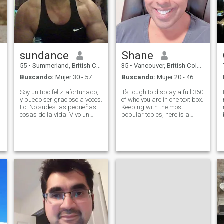
sundance
Shane
55
•
Summerland, British Columbia, Canadá
35
•
Vancouver, British Columbia, Canadá
Buscando:
Mujer 30 - 57
Buscando:
Mujer 20 - 46
Soy un tipo feliz-afortunado,
It’s tough to display a full 360
y puedo ser gracioso a veces.
of who you are in one text box.
Lol No sudes las pequeñas
Keeping with the most
cosas de la vida. Vivo un
popular topics, here is a
estilo de vida saludable. No
glimpse into me 1. Interests :
w
bebas, ni fumes Sin drogas!!
sports ( football and boxing
En cuanto al dinero, estoy
played at a professional
listo para la vida. Estoy
level), art and history, wine
jubilado. \NAmo el aire libre y
tasting, travel
disfrutar de levantamiento
de pesas, ciclismo. Amor
amor música!! Atascado con
amigos ( Roca) de pesca, \Ni
han viajado por todo el
mundo. Sería bueno tener a
alguien que también le gusta
viajar.\Ninguna cosa que sé
s
es que te daré una vida