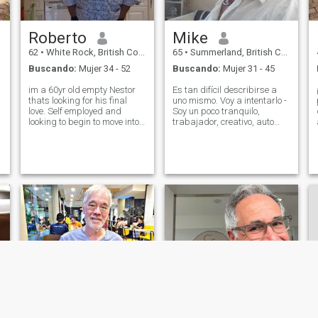
Roberto
Mike
62
•
White Rock, British Columbia, Canadá
65
•
Summerland, British Columbia, Canadá
Buscando:
Mujer 34 - 52
Buscando:
Mujer 31 - 45
im a 60yr old empty Nestor
Es tan difícil describirse a
thats looking for his final
uno mismo. Voy a intentarlo -
love. Self employed and
Soy un poco tranquilo,
looking to begin to move into
trabajador, creativo, auto
retirement or som version of
motivado, me gusta
that. Im happy as a single
acampar, hacer kayak,
man, but want to see if there
pescar, estar con buenos
is something better than that
amigos. Me gusta ayudar a
out there. pretty much gi
la gente. No me gustan los
malos conductores, no me
gustan las tatuajes, ¡lo
siento! Me gusta cocinar y
hornear. Estoy limpio y
ordenado. Me gusta el
fitness.