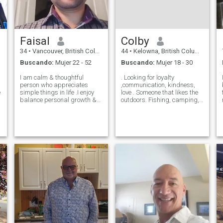
increíble. \N if quieres saber
más sobre mí, pregunta. so
ya ves, te pongo un like. Si
estás interesado, diga Hola..
Faisal
Colby
34
•
Vancouver, British Columbia, Canadá
44
•
Kelowna, British Columbia, Canadá
Buscando:
Mujer 22 - 52
Buscando:
Mujer 18 - 30
I am calm & thoughtful
. Looking for loyalty
person who appreciates
,communication, kindness,
e
simple things in life .I enjoy
love . Someone that likes the
n
balance personal growth &
outdoors. Fishing, camping,
spending time with peoples
traveling. Also I like to stay
who inspire me.I believe that
active hiking, Sports,
ti
a strong relationship is build
mountain biking. Someone
on trust, communication &
that doesn't mind getting
shared values Looking for
dirty, Someone that also likes
compani
to dress