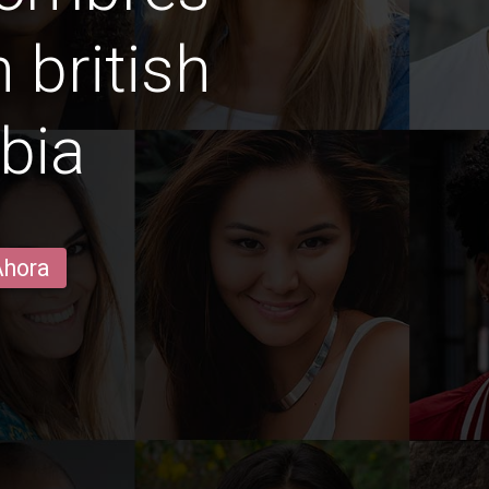
 british
bia
Ahora