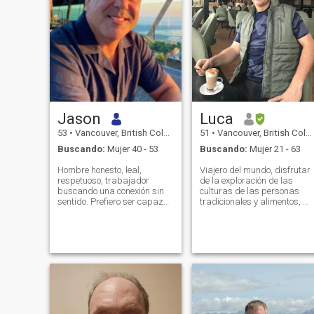
Jason
Luca
53
•
Vancouver, British Columbia, Canadá
51
•
Vancouver, British Columbia, Canadá
Buscando:
Mujer 40 - 53
Buscando:
Mujer 21 - 63
Hombre honesto, leal,
Viajero del mundo, disfrutar
respetuoso, trabajador
de la exploración de las
buscando una conexión sin
culturas de las personas
sentido. Prefiero ser capaz
tradicionales y alimentos, m
de hablar inglés pero
encanta cocinar yo como
siempre dispuesto a
limpio delicioso saludable y
aprender un nuevo idioma y
por lo general en el lado
usar un traductor. Soy un
orgánico, soy muy activo con
canadiense confiado y
mi salud diaria caminar No
atlético que valora la
encontramos para dar un
sinceridad, la lealtad, la
paseo quizás fuera de las
honestidad y la familia. Vivo
puertas o ubicación y obtene
una vida activa y
buena comida y disfrutar de
equilibrada Trabajo duro,
la presión libre de tiempo de