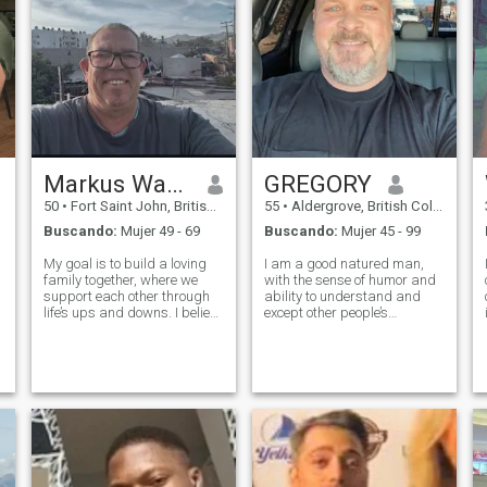
Markus Wagner
GREGORY
50
•
Fort Saint John, British Columbia, Canadá
55
•
Aldergrove, British Columbia, Canadá
Buscando:
Mujer 49 - 69
Buscando:
Mujer 45 - 99
My goal is to build a loving
I am a good natured man,
family together, where we
with the sense of humor and
support each other through
ability to understand and
e
life’s ups and downs. I believe
except other people’s
that with open
thoughts even if they are
communication and shared
different to mine. I can be a
values, we can create a
good husband/fiance and a
fulfilling and lasting
caring and loving father. I
s
partnership. I’m excited
value family and
about the possibility o
relationships between
r