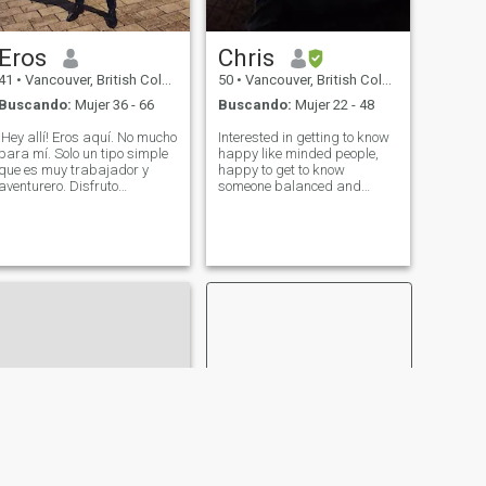
Eros
Chris
41
•
Vancouver, British Columbia, Canadá
50
•
Vancouver, British Columbia, Canadá
Buscando:
Mujer 36 - 66
Buscando:
Mujer 22 - 48
¡Hey allí! Eros aquí. No mucho
Interested in getting to know
para mí. Solo un tipo simple
happy like minded people,
que es muy trabajador y
happy to get to know
aventurero. Disfruto
someone balanced and
probando nuevos alimentos y
harmonious, l worked and
conociendo gente nueva
lived in different Muslim
también. Siempre estoy
countries and cultures. Not a
viajando, de ahí la
big phone chatter, more
admiración de diferentes
interested in having someone
culturas. Buscando
closer for joining
encontrar a alguien para
crear recuerdos especiales y
tener los mejores momentos.
Así que llegar, vamos a
charlar y ver cómo va!