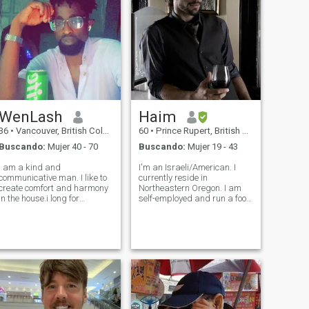
WenLash
Haim
36
•
Vancouver, British Columbia, Canadá
60
•
Prince Rupert, British Columbia, Canadá
Buscando:
Mujer 40 - 70
Buscando:
Mujer 19 - 43
I am a kind and
I'm an Israeli/American. I
communicative man. I like to
currently reside in
create comfort and harmony
Northeastern Oregon. I am
in the house.i long for
self-employed and run a food
devoted,serious and loving
delivery service. I was a
relationship. I love life, people
medical student at a small
and children,i am a very kind
medical university in
and sincere person.i want to
Portland, Oregon. I'm an
give kindness to the world
honest, genuine and straight
and mak
to the point sp