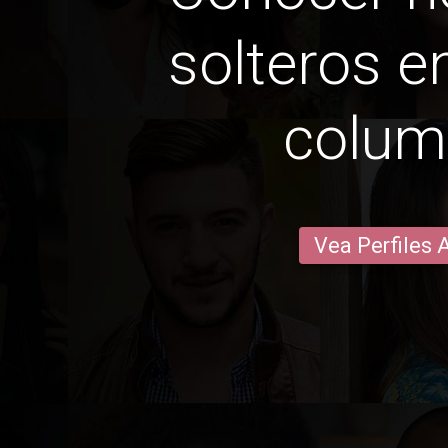
solteros en
colum
Vea Perfiles 