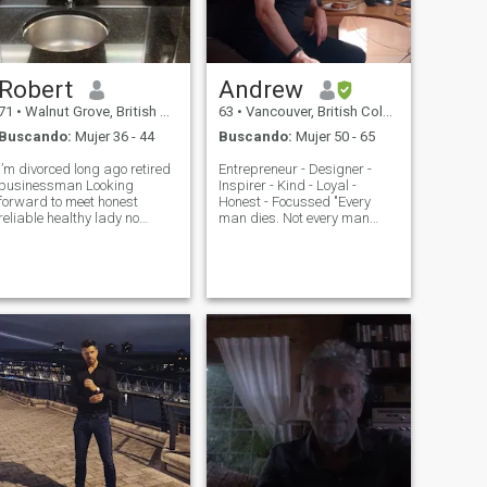
Robert
Andrew
71
•
Walnut Grove, British Columbia, Canadá
63
•
Vancouver, British Columbia, Canadá
Buscando:
Mujer 36 - 44
Buscando:
Mujer 50 - 65
I’m divorced long ago retired
Entrepreneur - Designer -
businessman Looking
Inspirer - Kind - Loyal -
forward to meet honest
Honest - Focussed "Every
reliable healthy lady no
man dies. Not every man
games bs. and waste of
really lives." William Wallace
me. And trust me !!! It's not
(Braveheart movie) He was
all How you look ? it's all how
born and raised in Paisley,
you come across dear !!! If
Scotland, where my dad was
you have kids I'm not interest
born and raised, where I
lived as