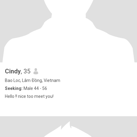
Cindy
, 35
Bao Loc, Lâm Ðồng, Vietnam
Seeking:
Male 44 - 56
Hello !! nice too meet you!