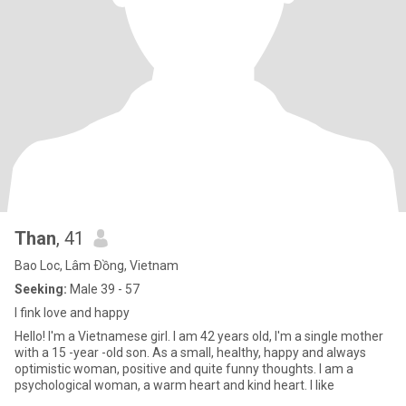
Than
, 41
Bao Loc, Lâm Ðồng, Vietnam
Seeking:
Male 39 - 57
I fink love and happy
Hello! I'm a Vietnamese girl. I am 42 years old, I'm a single mother
with a 15 -year -old son. As a small, healthy, happy and always
optimistic woman, positive and quite funny thoughts. I am a
psychological woman, a warm heart and kind heart. I like