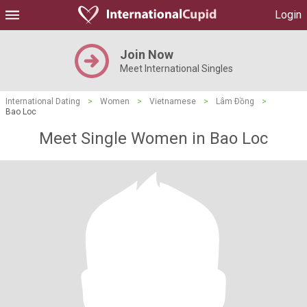
Login
Join Now
Meet International Singles
International Dating
>
Women
>
Vietnamese
>
Lâm Ðồng
>
Bao Loc
Meet Single Women in Bao Loc