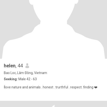
helen
, 44
Bao Loc, Lâm Ðồng, Vietnam
Seeking:
Male 42 - 63
ĺlove nature and animals . honest . trurthful . respect. finding ❤️