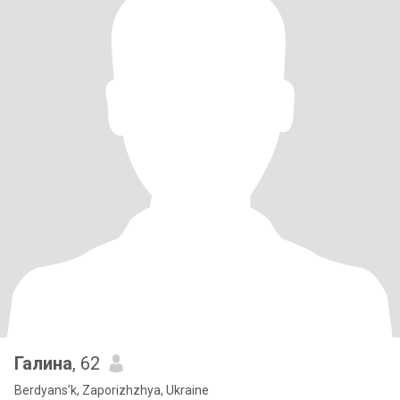
Галина
, 62
Berdyans'k, Zaporizhzhya, Ukraine