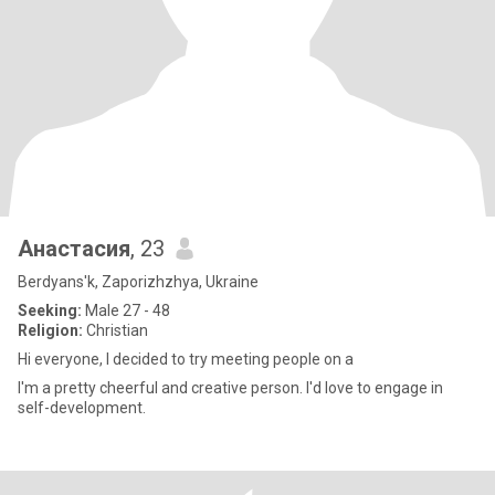
Анастасия
, 23
Berdyans'k, Zaporizhzhya, Ukraine
Seeking:
Male 27 - 48
Religion:
Christian
Hi everyone, I decided to try meeting people on a
I'm a pretty cheerful and creative person. I'd love to engage in
self-development.