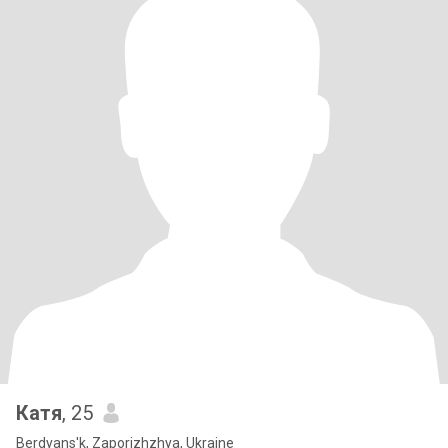
Катя
, 25
Berdyans'k, Zaporizhzhya, Ukraine