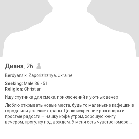
Диана
, 26
Berdyans'k, Zaporizhzhya, Ukraine
Seeking:
Male 36 - 51
Religion:
Christian
Ищу спутника для смеха, приключений и уютных вечер
Люблю открывать новые места, будь то маленькие кафешки в
городе или далекие страны. Ценю искренние разговоры и
простые радости — чашку кофе утром, хорошую книгу
вечером, прогулку под дождём. У меня есть чувство юмора и
способность видеть светлую стор