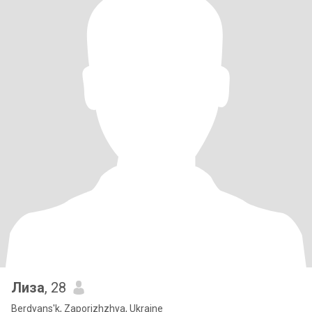
Лиза
, 28
Berdyans'k, Zaporizhzhya, Ukraine