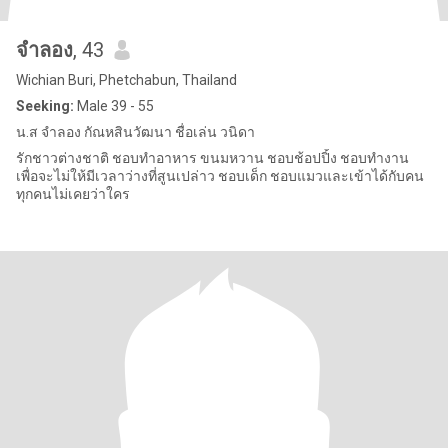
จำลอง
, 43
Wichian Buri, Phetchabun, Thailand
Seeking:
Male 39 - 55
น.ส จำลอง กัณหสินวัฒนา ชื่อเล่น วนิดา
รักชาวต่างชาติ ชอบทำอาหาร ขนมหวาน ชอบช้อปปิ้ง ชอบทำงาน
เพื่อจะไม่ให้มีเวลาว่างที่สูนเปล่าว ชอบเด็ก ชอบแมวและเข้าได้กับคน
ทุกคนไม่เคยว่าใคร