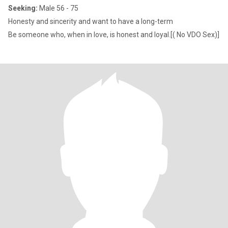
Seeking:
Male 56 - 75
Honesty and sincerity and want to have a long-term
Be someone who, when in love, is honest and loyal.[( No VDO Sex)]