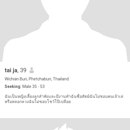
tai ja
, 39
Wichian Buri, Phetchabun, Thailand
Seeking:
Male 35 - 53
ฉันเป็นหญิงเลี้ยงลูกลำพังและมีงานทำฉันซื่อสัตย์ฉันไม่ชอบคนเจ้าเล่
หรือหลอกลวงฉันไม่ชอบโชว์โป๊เปลือย