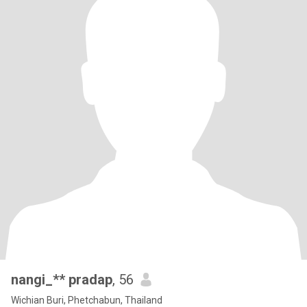
nangi_** pradap
, 56
Wichian Buri, Phetchabun, Thailand