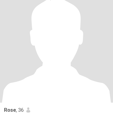
Rose
, 36