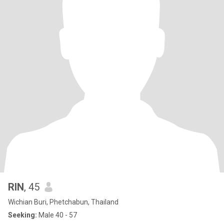
RIN
, 45
Wichian Buri, Phetchabun, Thailand
Seeking:
Male 40 - 57