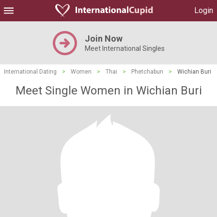
Login
Join Now
Meet International Singles
International Dating
>
Women
>
Thai
>
Phetchabun
>
Wichian Buri
Meet Single Women in Wichian Buri