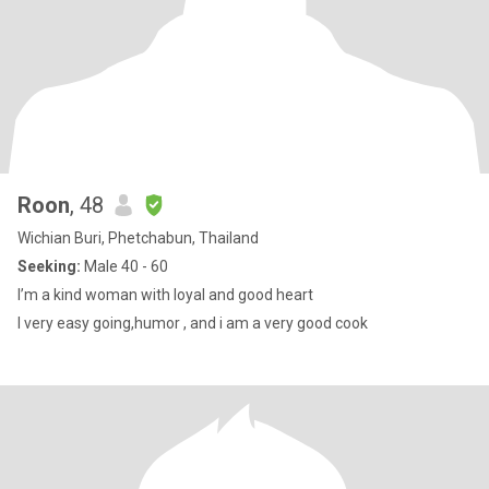
Roon
, 48
Wichian Buri, Phetchabun, Thailand
Seeking:
Male 40 - 60
I’m a kind woman with loyal and good heart
I very easy going,humor , and i am a very good cook