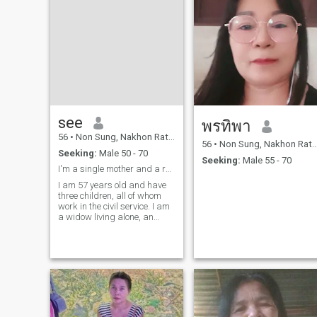
see
พรทิพา
56
•
Non Sung, Nakhon Ratchasima, Thailand
56
•
Non Sung, Nakhon Ratchasima, Thailand
Seeking:
Male 50 - 70
Seeking:
Male 55 - 70
I'm a single mother and a romantic woman.
I am 57 years old and have
three children, all of whom
work in the civil service. I am
a widow living alone, an
employee of a company. I am
searching for a sincere man.
I am not beautiful, not
wealthy, and not the type that
foreign men would find att