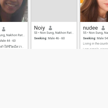
Noiy
nudee
53
•
Non Sung, Nakhon Ratchasima, Thailand
55
•
Non Sung, Nakhon Ratch
Nakhon Ratchasima, Thailand
Seeking:
Male 46 - 60
Seeking:
Male 54 
ale 44 - 63
เราสามารถทำให้ชีวิตมีความสุขได้ถ้าเราคิดบวก
I am simple, since
and positive.
e, laugh, and
ies
Terms of Use
Refund Policy
Privacy Statement
Cookie Policy
Dating Sa
IL MIL, INC. located at 200 Townsend St., Unit 43, San Francisco CA 94