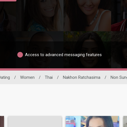
Access to advanced messaging features
Dating
/
Women
/
Thai
/
Nakhon Ratchasima
/
Non Sun