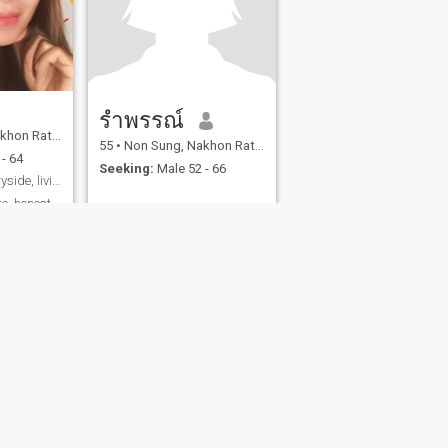
รําพรรณ์
asima, Thailand
55
•
Non Sung, Nakhon Ratchasima, Thailand
- 64
Seeking:
Male 52 - 66
Living in the countryside, living a simple life
re, honest
fety
Site Map
Community Guidelines
107, USA, reg. number 5529030.