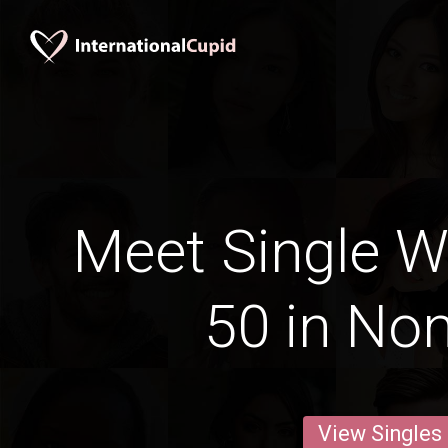
Meet Single 
50 in No
View Singles