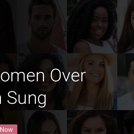
Women Over
n Sung
 Now