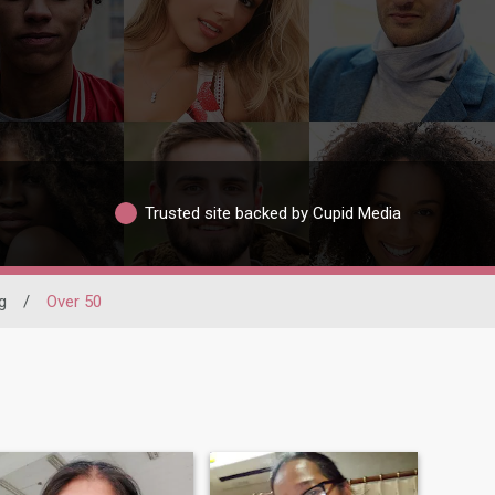
Trusted site backed by Cupid Media
g
/
Over 50