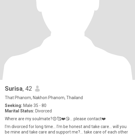
Surisa
, 42
That Phanom, Nakhon Phanom, Thailand
Seeking:
Male 35 - 80
Marital Status:
Divorced
Where are my soulmate?😍🥰❤️😘... please contact❤️
I'm divorced for long time... I'm be honest and take care... will you
be mine and take care and support me?... take care of each other