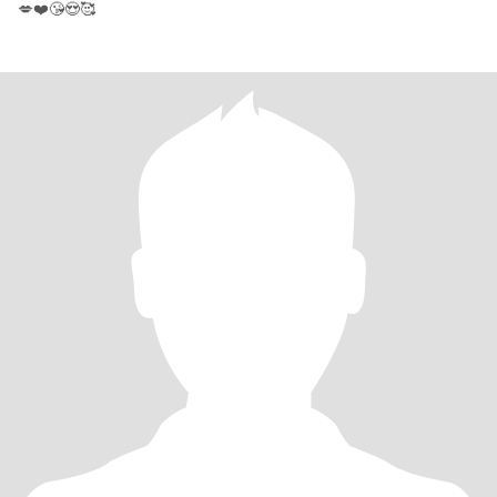
💋❤️😘😍🥰