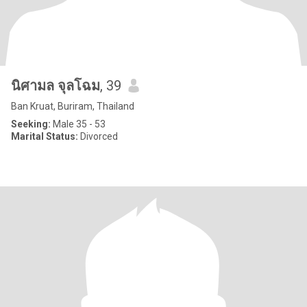
นิศามล จุลโฉม
, 39
Ban Kruat, Buriram, Thailand
Seeking:
Male 35 - 53
Marital Status:
Divorced