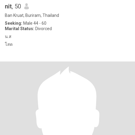
nit
, 50
Ban Kruat, Buriram, Thailand
Seeking:
Male 44 - 60
Marital Status:
Divorced
น.ส
โสด