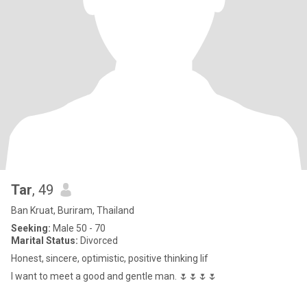
Tar
, 49
Ban Kruat, Buriram, Thailand
Seeking:
Male 50 - 70
Marital Status:
Divorced
Honest, sincere, optimistic, positive thinking lif
I want to meet a good and gentle man. 🌷🌷🌷🌷