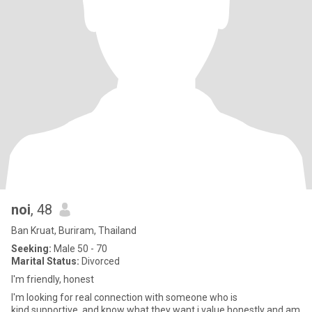
noi
, 48
Ban Kruat, Buriram, Thailand
Seeking:
Male 50 - 70
Marital Status:
Divorced
I'm friendly, honest
I'm looking for real connection with someone who is
kind.supportive ,and know what they want.i value honestly and am