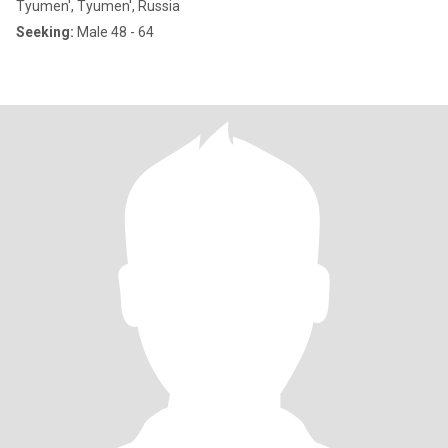
Tyumen', Tyumen', Russia
Seeking:
Male 48 - 64