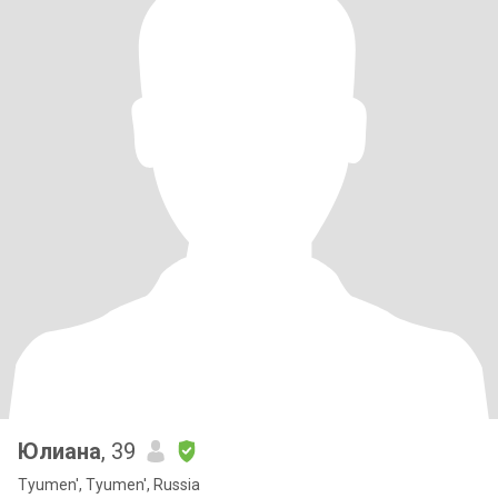
Юлиана
, 39
Tyumen', Tyumen', Russia