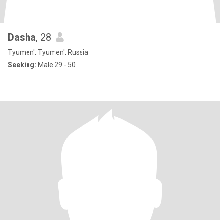
Dasha
, 28
Tyumen', Tyumen', Russia
Seeking:
Male 29 - 50