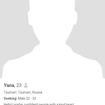
Yana
, 23
Tyumen', Tyumen', Russia
Seeking:
Male 22 - 32
Hello! I prefer confident people with a kind heart