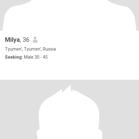
Milya
, 36
Tyumen', Tyumen', Russia
Seeking:
Male 30 - 45