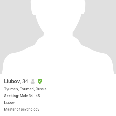
Liubov
, 34
Tyumen', Tyumen', Russia
Seeking:
Male 34 - 45
Liubov
Master of psychology