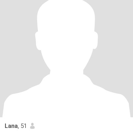
Lana
, 51