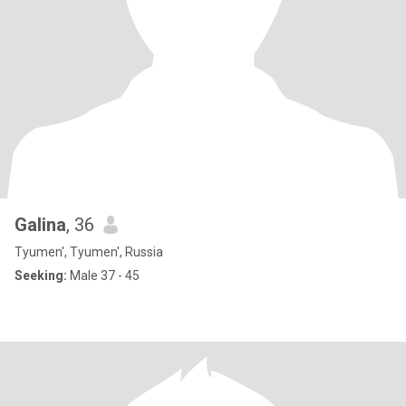
Galina
, 36
Tyumen', Tyumen', Russia
Seeking:
Male 37 - 45