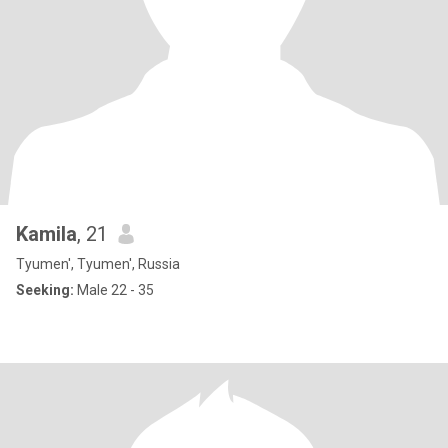
Kamila
, 21
Tyumen', Tyumen', Russia
Seeking:
Male 22 - 35