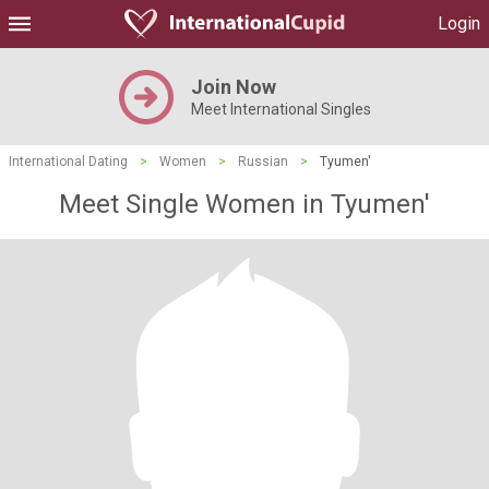
Login
Join Now
Meet International Singles
International Dating
>
Women
>
Russian
>
Tyumen'
Meet Single Women in Tyumen'