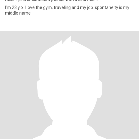
I’m 23 y.o. I love the gym, traveling and my job. spontaneity is my
middle name