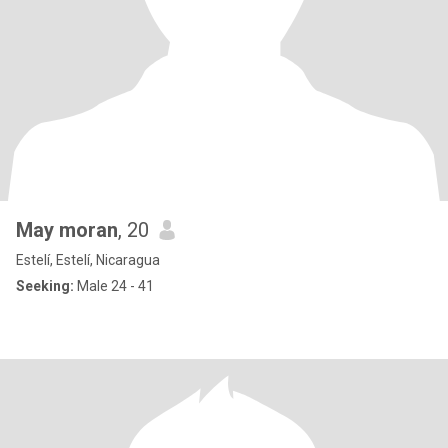
May moran
, 20
Estelí, Estelí, Nicaragua
Seeking:
Male 24 - 41