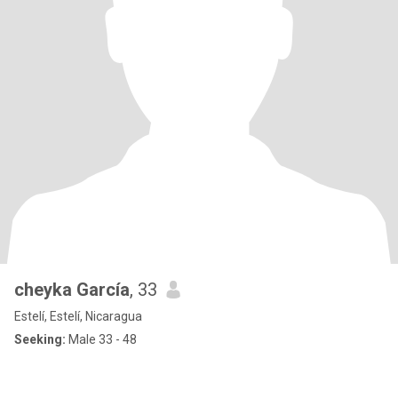
cheyka García
, 33
Estelí, Estelí, Nicaragua
Seeking:
Male 33 - 48