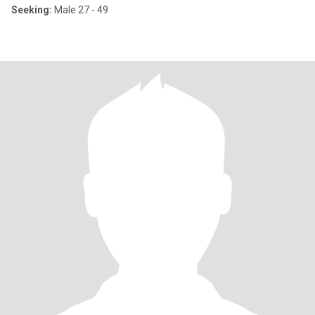
Seeking:
Male 27 - 49