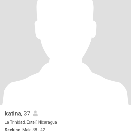
katina
, 37
La Trinidad, Estelí, Nicaragua
Seeking:
Male 38 - 42