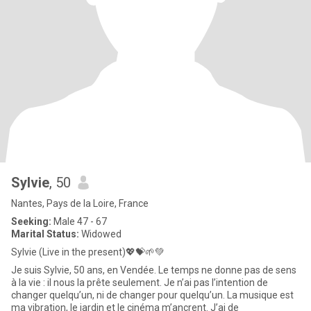
Sylvie
, 50
Nantes, Pays de la Loire, France
Seeking:
Male 47 - 67
Marital Status:
Widowed
Sylvie (Live in the present)💖💝🌱💚
Je suis Sylvie, 50 ans, en Vendée. Le temps ne donne pas de sens
à la vie : il nous la prête seulement. Je n’ai pas l’intention de
changer quelqu’un, ni de changer pour quelqu’un. La musique est
ma vibration, le jardin et le cinéma m’ancrent. J’ai de