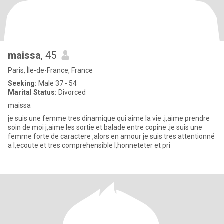
maissa
, 45
Paris, Île-de-France, France
Seeking:
Male 37 - 54
Marital Status:
Divorced
maissa
je suis une femme tres dinamique qui aime la vie .j,aime prendre
soin de moi j,aime les sortie et balade entre copine .je suis une
femme forte de caractere ,alors en amour je suis tres attentionné
a l,ecoute et tres comprehensible l,honneteter et pri