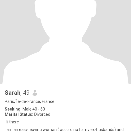
Sarah
, 49
Paris, Île-de-France, France
Seeking:
Male 40 - 60
Marital Status:
Divorced
Hi there
I am an easy leaving woman ( according to my ex-husbands) and