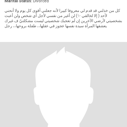
Marital Status:
Divorced
كل من خذلني قد قدم لي معروفا كبيرا لأنه جعلني أقوى كل يوم ولا أنحني
لأحد ( إلا لخالقي ✨) لن أغير من نفسي لأجل أي شخص ولن أعبث
بشخصيتي لأرضي الآخرين إن لَم تعجبك شخصيتي ليست مشكلتيّ ف غيرك
يعشقها المرأة سيدة نفسها عجوز في عقلها،، طفلة بروحها،، رجل