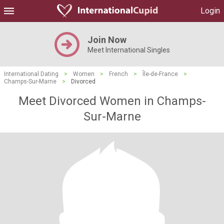
Login
Join Now
Meet International Singles
International Dating
>
Women
>
French
>
Île-de-France
>
Champs-Sur-Marne
>
Divorced
Meet Divorced Women in Champs-
Sur-Marne