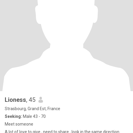
Lioness
, 45
Strasbourg, Grand Est, France
Seeking:
Male 43 - 70
Meet someone
A lot of love to give , need to share , look in the same direction