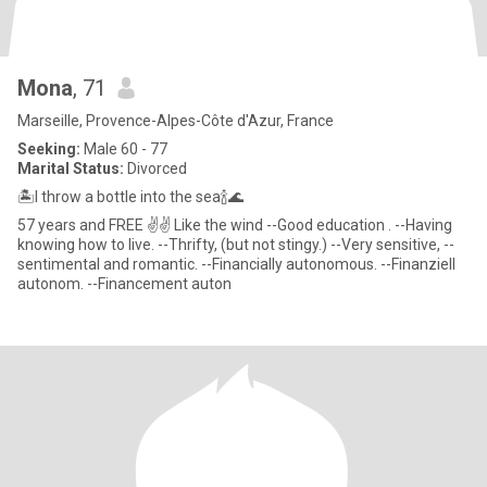
Mona
, 71
Marseille, Provence-Alpes-Côte d'Azur, France
Seeking:
Male 60 - 77
Marital Status:
Divorced
🏝I throw a bottle into the sea🍾🌊
57 years and FREE ✌️✌️ Like the wind --Good education . --Having
knowing how to live. --Thrifty, (but not stingy.) --Very sensitive, --
sentimental and romantic. --Financially autonomous. --Finanziell
autonom. --Financement auton