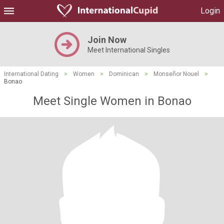
Login
Join Now
Meet International Singles
International Dating
>
Women
>
Dominican
>
Monseñor Nouel
>
Bonao
Meet Single Women in Bonao