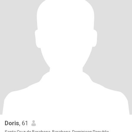
Doris
, 61