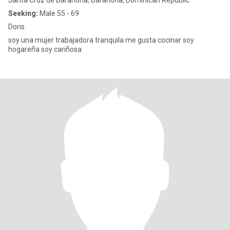
Santa Cruz de Barahona, Barahona, Dominican Republic
Seeking:
Male 55 - 69
Doris
soy una mujer trabajadora tranquila me gusta cocinar soy
hogareña soy cariñosa