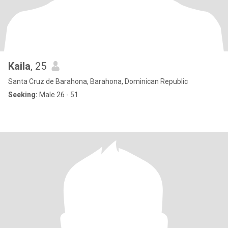
Kaila
, 25
Santa Cruz de Barahona, Barahona, Dominican Republic
Seeking:
Male 26 - 51