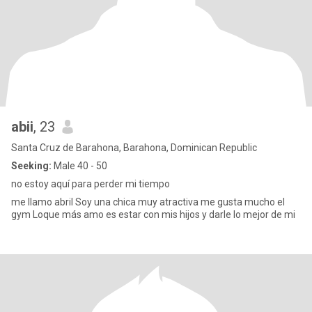
abii
, 23
Santa Cruz de Barahona, Barahona, Dominican Republic
Seeking:
Male 40 - 50
no estoy aquí para perder mi tiempo
me llamo abril Soy una chica muy atractiva me gusta mucho el
gym Loque más amo es estar con mis hijos y darle lo mejor de mi