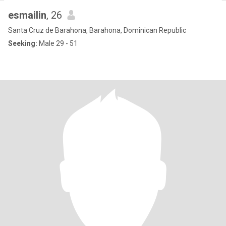
esmailin
, 26
Santa Cruz de Barahona, Barahona, Dominican Republic
Seeking:
Male 29 - 51