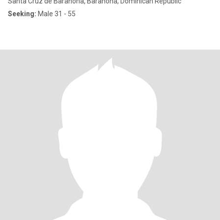
Santa Cruz de Barahona, Barahona, Dominican Republic
Seeking:
Male 31 - 55