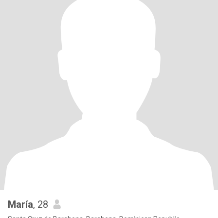
María
, 28