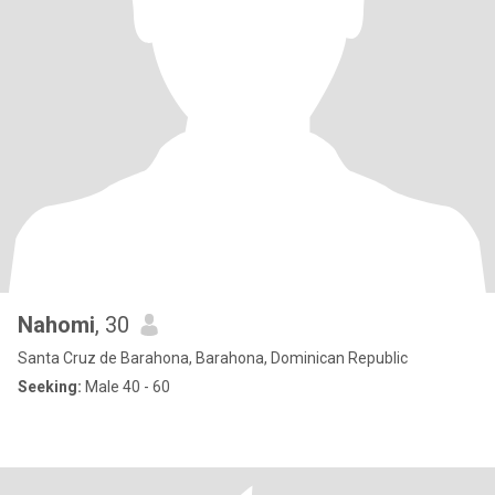
Nahomi
, 30
Santa Cruz de Barahona, Barahona, Dominican Republic
Seeking:
Male 40 - 60