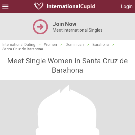
Login
Join Now
Meet International Singles
International Dating
>
Women
>
Dominican
>
Barahona
>
Santa Cruz de Barahona
Meet Single Women in Santa Cruz de
Barahona