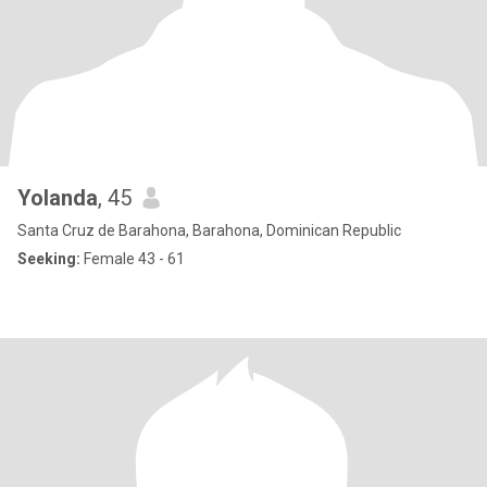
Yolanda
, 45
Santa Cruz de Barahona, Barahona, Dominican Republic
Seeking:
Female 43 - 61