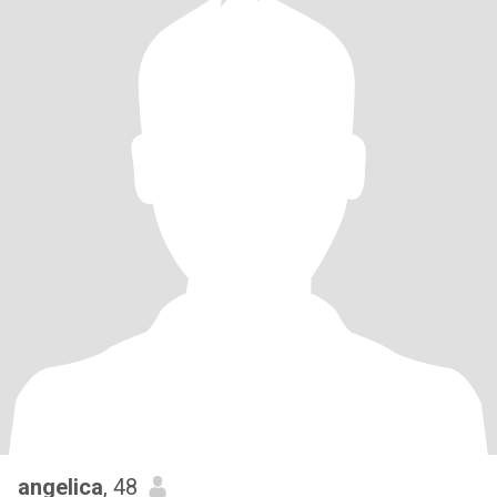
angelica
, 48