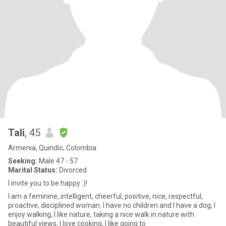
Tali
, 45
Armenia, Quindío, Colombia
Seeking:
Male 47 - 57
Marital Status:
Divorced
I invite you to be happy :)!
I am a feminine, intelligent, cheerful, positive, nice, respectful,
proactive, disciplined woman. I have no children and I have a dog, I
enjoy walking, I like nature, taking a nice walk in nature with
beautiful views, I love cooking, I like going to