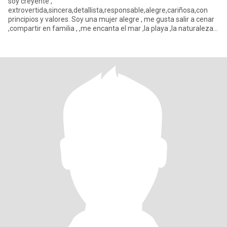
soy creyente ,
extrovertida,sincera,detallista,responsable,alegre,cariñosa,con
principios y valores. Soy una mujer alegre , me gusta salir a cenar
,compartir en familia , ,me encanta el mar ,la playa ,la naturaleza
,viajar , o quedarse en casa viend