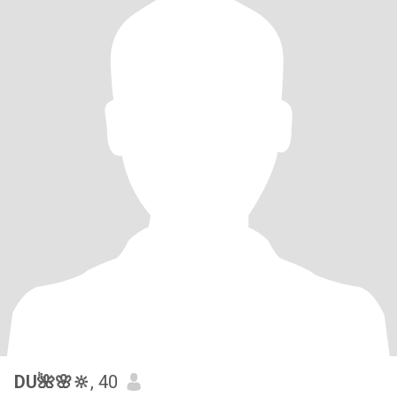
DU🌺🌸🔆
, 40