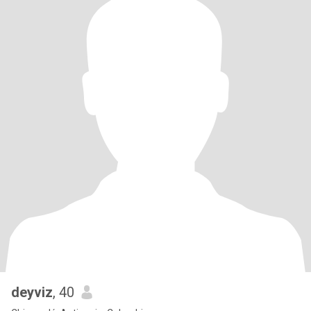
deyviz
, 40