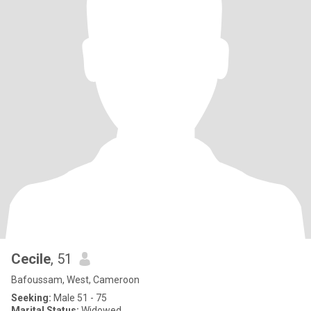
Cecile
, 51
Bafoussam, West, Cameroon
Seeking:
Male 51 - 75
Marital Status:
Widowed