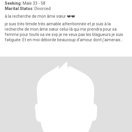
Seeking:
Male 33 - 58
Marital Status:
Divorced
à la recherche de mon âme sœur ❤️❤️
je suis très timide très aimable attentionnée et je suis à la
recherche de mon âme sœur celui-là qui me prendra pour sa
femme pour toute sa vie svp je ne veux pas les blagueurs je suis
fatiguée. Et en moi déborde beaucoup d'amour dont j'aimerais
part