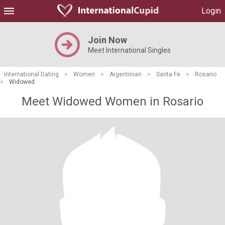
Login
Join Now
Meet International Singles
International Dating
>
Women
>
Argentinian
>
Santa Fe
>
Rosario
>
Widowed
Meet Widowed Women in Rosario