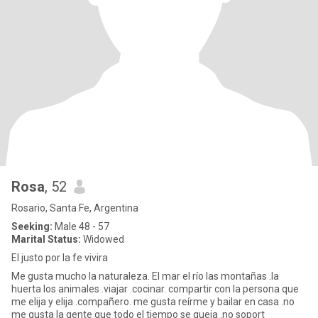
Rosa
, 52
Rosario, Santa Fe, Argentina
Seeking:
Male 48 - 57
Marital Status:
Widowed
El justo por la fe vivira
Me gusta mucho la naturaleza. El mar el río las montañas .la
huerta los animales .viajar .cocinar. compartir con la persona que
me elija y elija .compañero. me gusta reírme y bailar en casa .no
me gusta la gente que todo el tiempo se queja .no soport