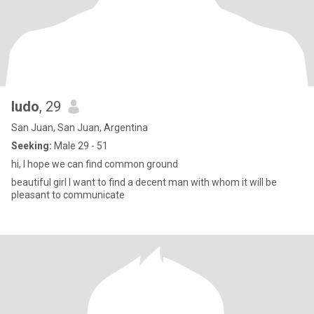
ludo
, 29
San Juan, San Juan, Argentina
Seeking:
Male 29 - 51
hi, I hope we can find common ground
beautiful girl I want to find a decent man with whom it will be
pleasant to communicate