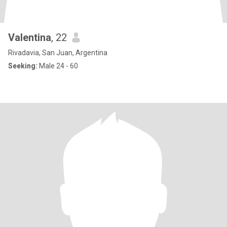
Valentina
, 22
Rivadavia, San Juan, Argentina
Seeking:
Male 24 - 60