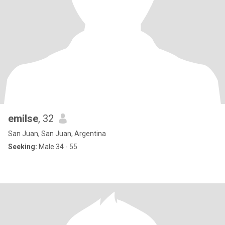
emilse
, 32
San Juan, San Juan, Argentina
Seeking:
Male 34 - 55