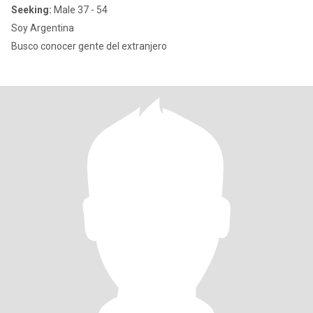
Seeking:
Male 37 - 54
Soy Argentina
Busco conocer gente del extranjero