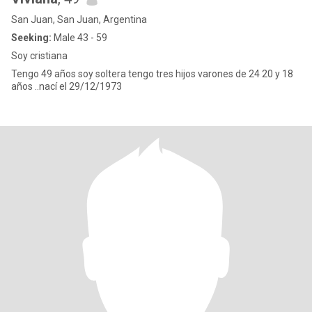
San Juan, San Juan, Argentina
Seeking:
Male 43 - 59
Soy cristiana
Tengo 49 años soy soltera tengo tres hijos varones de 24 20 y 18
años ..nací el 29/12/1973