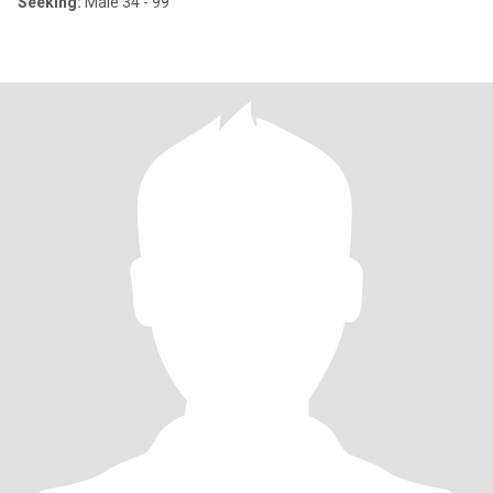
Seeking:
Male 34 - 99