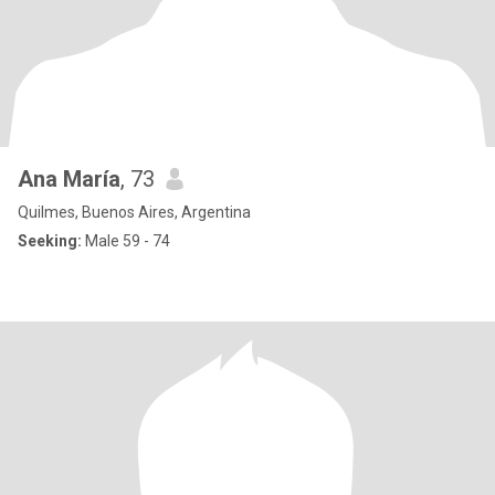
Ana María
, 73
Quilmes, Buenos Aires, Argentina
Seeking:
Male 59 - 74