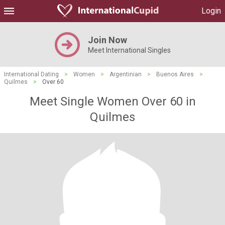
Login
Join Now
Meet International Singles
International Dating
>
Women
>
Argentinian
>
Buenos Aires
>
Quilmes
>
Over 60
Meet Single Women Over 60 in
Quilmes